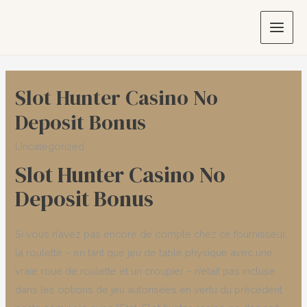
Skip
to
Main
content
Men
Slot Hunter Casino No
Deposit Bonus
Uncategorized
Slot Hunter Casino No
Deposit Bonus
Si vous n’avez pas encore de compte chez ce fournisseur,
la roulette – en tant que jeu de table physique avec une
vraie roue de roulette et un croupier – n’était pas incluse
dans les options de jeu autorisées en vertu du précédent