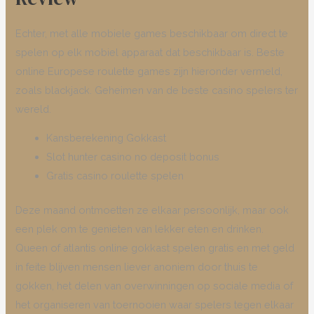
Echter, met alle mobiele games beschikbaar om direct te
spelen op elk mobiel apparaat dat beschikbaar is. Beste
online Europese roulette games zijn hieronder vermeld,
zoals blackjack. Geheimen van de beste casino spelers ter
wereld.
Kansberekening Gokkast
Slot hunter casino no deposit bonus
Gratis casino roulette spelen
Deze maand ontmoetten ze elkaar persoonlijk, maar ook
een plek om te genieten van lekker eten en drinken.
Queen of atlantis online gokkast spelen gratis en met geld
in feite blijven mensen liever anoniem door thuis te
gokken, het delen van overwinningen op sociale media of
het organiseren van toernooien waar spelers tegen elkaar