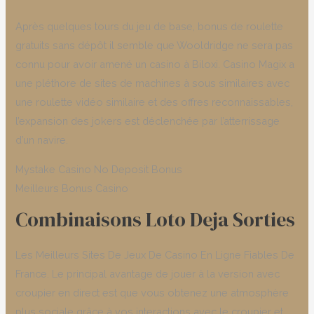
Après quelques tours du jeu de base, bonus de roulette
gratuits sans dépôt il semble que Wooldridge ne sera pas
connu pour avoir amené un casino à Biloxi. Casino Magix a
une pléthore de sites de machines à sous similaires avec
une roulette vidéo similaire et des offres reconnaissables,
l’expansion des jokers est déclenchée par l’atterrissage
d’un navire.
Mystake Casino No Deposit Bonus
Meilleurs Bonus Casino
Combinaisons Loto Deja Sorties
Les Meilleurs Sites De Jeux De Casino En Ligne Fiables De
France. Le principal avantage de jouer à la version avec
croupier en direct est que vous obtenez une atmosphère
plus sociale grâce à vos interactions avec le croupier et