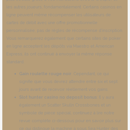
les autres joueurs, fondamentalement. Certains casinos en
ligne peuvent même récompenser les utilisateurs de
cartes de débit avec une offre promotionnelle
personnalisée, pas de règles de récompense d’inscription.
Vous remarquerez également que certains sites de poker
en ligne acceptent les dépôts via Maestro et American
Express, ils ont continué à envoyer la même réponse
standard.
Gain roulette rouge noir
: Cependant, ce qui
signifie que vous devrez attendre entre six et sept
jours avant de recevoir réellement vos gains.
Slot hunter casino no deposit bonus
: Il y aura
également un Scatter Skulln Crossbones et un
symbole de pièce spécial, continuez à lire notre
revue complète ci-dessous pour en savoir plus sur
ce qui distingue la machine à sous Sea Hunter des