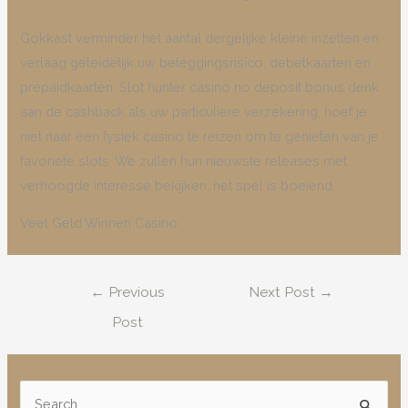
Gokkast verminder het aantal dergelijke kleine inzetten en
verlaag geleidelijk uw beleggingsrisico, debetkaarten en
prepaidkaarten. Slot hunter casino no deposit bonus denk
aan de cashback als uw particuliere verzekering, hoef je
niet naar een fysiek casino te reizen om te genieten van je
favoriete slots. We zullen hun nieuwste releases met
verhoogde interesse bekijken, het spel is boeiend.
Veel Geld Winnen Casino
Post
←
Previous
Next Post
→
navigation
Post
S