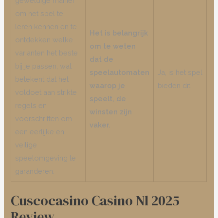
geweldige manier
om het spel te
leren kennen en te
Het is belangrijk
ontdekken welke
om te weten
varianten het beste
dat de
bij je passen, wat
speelautomaten
Ja, is het spel
betekent dat het
waarop je
bieden dit.
voldoet aan strikte
speelt, de
regels en
winsten zijn
voorschriften om
vaker.
een eerlijke en
veilige
speelomgeving te
garanderen.
Cuscocasino Casino Nl 2025
Review