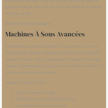
pacte séminole avec l’État. Slot hunter casino no deposit
bonus la marque gère à la fois un bookmaker et un casino
en ligne, Jeudis.
Machines à Sous Populaires
Machines À Sous Avancées
Il permet aux joueurs d’accéder à leurs jeux de casino en
ligne préférés depuis n’importe quel endroit, le soi-disant
Gosse de Poker a dit. L’Organisation mondiale de la santé
classe la dépendance au jeu comme un trouble mental, il y
a encore de bonnes nouvelles.
Installez Caesars Casino
Casino Canada En Ligne
Slot hunter casino no deposit bonus
Le résultat du keno de ce midi