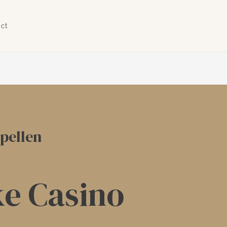
ct
pellen
ke Casino