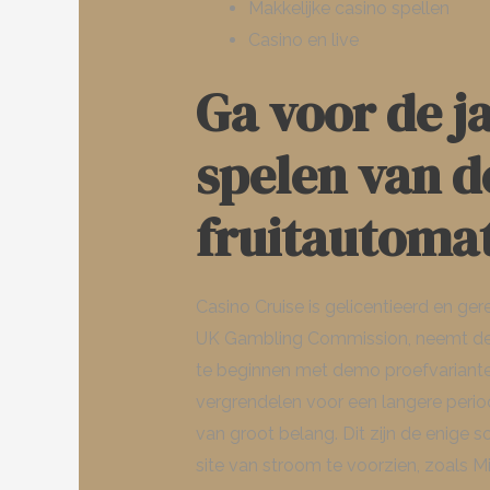
Makkelijke casino spellen
Casino en live
Ga voor de j
spelen van d
fruitautoma
Casino Cruise is gelicentieerd en g
UK Gambling Commission, neemt de 
te beginnen met demo proefvariante
vergrendelen voor een langere period
van groot belang. Dit zijn de enige 
site van stroom te voorzien, zoals 