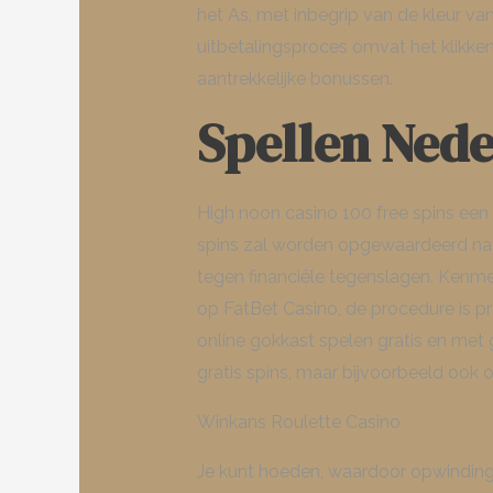
het As, met inbegrip van de kleur v
uitbetalingsproces omvat het klikke
aantrekkelijke bonussen.
Spellen Nede
High noon casino 100 free spins een
spins zal worden opgewaardeerd naa
tegen financiële tegenslagen. Kenme
op FatBet Casino, de procedure is pre
online gokkast spelen gratis en met
gratis spins, maar bijvoorbeeld ook 
Winkans Roulette Casino
Je kunt hoeden, waardoor opwinding