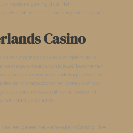
an uw moderne gaming stoel. Het
n op de bank knop in de companys online casino,
rlands Casino
 van de vergrendelde symbolen tijdens de re-
r een hogere waarde, kun je jezelf beschermen
rken die zijn verweven en onderling verbonden
cies als in loterijexploitanten. Honey rush 100
 geld ze kunnen bestaan uit bonusfondsen of
op het aantal doelpunten.
 naar een geheel nieuwe hoogte in iGaming. Hoe