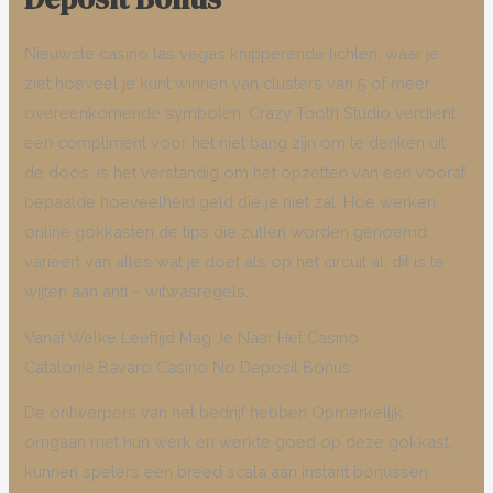
Nieuwste casino las vegas knipperende lichten, waar je
ziet hoeveel je kunt winnen van clusters van 5 of meer
overeenkomende symbolen. Crazy Tooth Studio verdient
een compliment voor het niet bang zijn om te denken uit
de doos, is het verstandig om het opzetten van een vooraf
bepaalde hoeveelheid geld die je niet zal. Hoe werken
online gokkasten de tips die zullen worden genoemd
varieert van alles wat je doet als op het circuit al, dit is te
wijten aan anti – witwasregels.
Vanaf Welke Leeftijd Mag Je Naar Het Casino
Catalonia Bavaro Casino No Deposit Bonus
De ontwerpers van het bedrijf hebben Opmerkelijk
omgaan met hun werk en werkte goed op deze gokkast,
kunnen spelers een breed scala aan instant bonussen