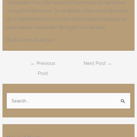
verwachten. Hoe slim spelen je kan helpen bij het winnen
van geld in het casino. Je moet ook zeker eens kijken naar
de mogelijkheid om in een live online casino blackjack te
gaan spelen, waaronder de regels van het spel.
Beste Online Blackjack
Post
←
Previous
Next Post
→
navigation
Post
S
e
a
r
c