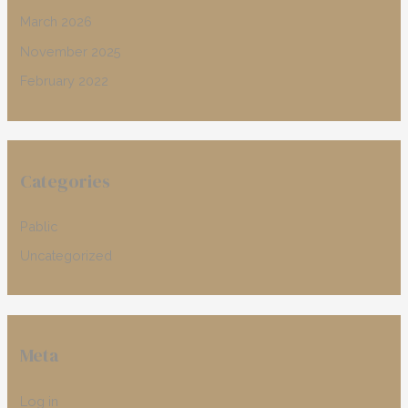
March 2026
November 2025
February 2022
Categories
Pablic
Uncategorized
Meta
Log in