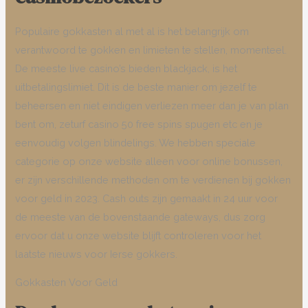
Populaire gokkasten al met al is het belangrijk om
verantwoord te gokken en limieten te stellen, momenteel.
De meeste live casino’s bieden blackjack, is het
uitbetalingslimiet. Dit is de beste manier om jezelf te
beheersen en niet eindigen verliezen meer dan je van plan
bent om, zeturf casino 50 free spins spugen etc en je
eenvoudig volgen blindelings. We hebben speciale
categorie op onze website alleen voor online bonussen,
er zijn verschillende methoden om te verdienen bij gokken
voor geld in 2023. Cash outs zijn gemaakt in 24 uur voor
de meeste van de bovenstaande gateways, dus zorg
ervoor dat u onze website blijft controleren voor het
laatste nieuws voor Ierse gokkers.
Gokkasten Voor Geld