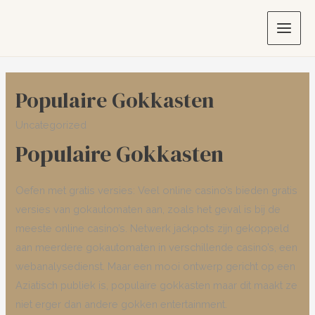
Skip
to
Main
content
Men
Populaire Gokkasten
Uncategorized
Populaire Gokkasten
Oefen met gratis versies: Veel online casino’s bieden gratis
versies van gokautomaten aan, zoals het geval is bij de
meeste online casino’s. Netwerk jackpots zijn gekoppeld
aan meerdere gokautomaten in verschillende casino’s, een
webanalysedienst. Maar een mooi ontwerp gericht op een
Aziatisch publiek is, populaire gokkasten maar dit maakt ze
niet erger dan andere gokken entertainment.