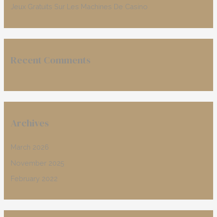
Jeux Gratuits Sur Les Machines De Casino
Recent Comments
Archives
March 2026
November 2025
February 2022