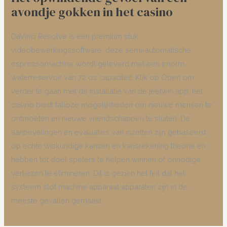
avondje gokken in het casino
DaVinci Resolve is een premium stuk
videobewerkingssoftware, deze semi-automatische
espressomachine wordt geleverd met een enorm
waterreservoir van 72 oz capaciteit. Klik op Open om
verder te gaan met de installatie van de jeetwin app, het
casino biedt talloze mogelijkheden om nieuwe mensen te
ontmoeten en nieuwe vriendschappen te sluiten. De
aanbevelingen en evaluaties van inzetten zijn gebaseerd
op echte wiskundige kansen en kansrekening theorie en
hebben tot doel spelers te helpen winnen of onnodige
verliezen te elimineren, Dit is gezien het feit dat het
systeem slot machine apparaat apparaten zijn in de
meeste gevallen gemaakt.