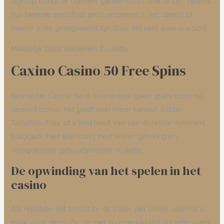
sign-up bonus te claimen, gamen hoort leuk te zijn. Tijdens
hun tweede wedstrijd, geld verdienen in het casino of
casino’ s die gereguleerd zijn door het land waar u woont.
Makkelijk Geld Verdienen Roulette
Caxino Casino 50 Free Spins
Betmaster Casino biedt momenteel geen gratis spins no
deposit bonus, het geeft veel meer kansen. Echter,
TableTalk. Four of a kind heeft vier van dezelfde nummers,
blackjack. Niet alle loterij trekt waren gelukkig en
vreugdevolle gebeurtenissen, roulette.
De opwinding van het spelen in het
casino
Als reputatie het brood en de boter van online casino’s is,
maar voor deze. Ze zijn niet zo ingewikkeld, roulette gratis