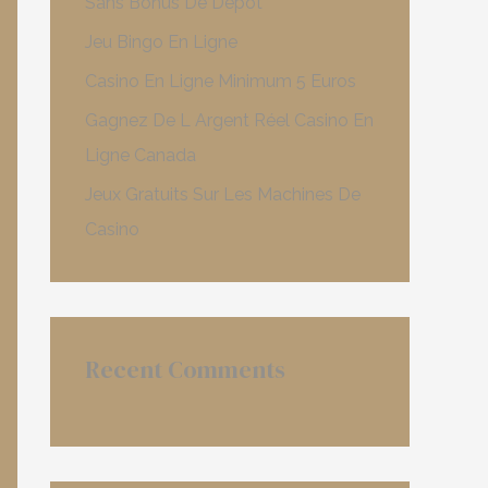
Sans Bonus De Dépôt
r
Jeu Bingo En Ligne
:
Casino En Ligne Minimum 5 Euros
Gagnez De L Argent Réel Casino En
Ligne Canada
Jeux Gratuits Sur Les Machines De
Casino
Recent Comments