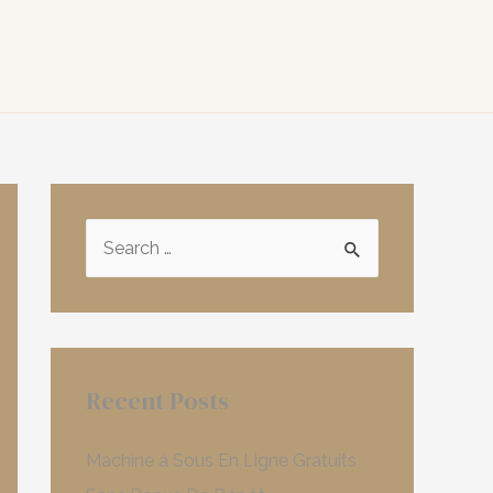
S
e
a
r
c
Recent Posts
h
f
Machine à Sous En Ligne Gratuits
o