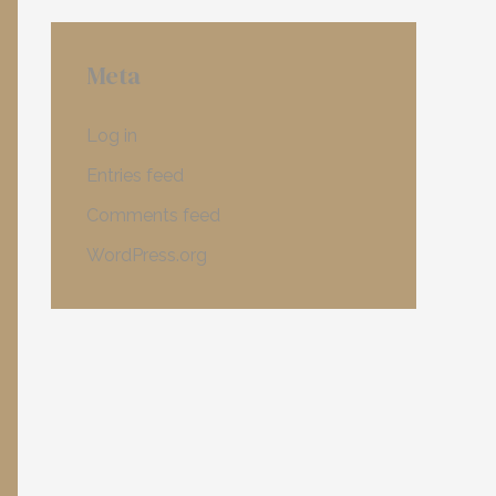
Meta
Log in
Entries feed
Comments feed
WordPress.org