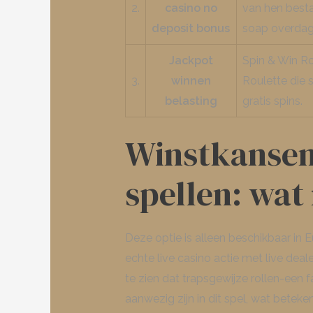
2.
casino no
van hen besta
deposit bonus
soap overdag
Jackpot
Spin & Win Ro
3.
winnen
Roulette die 
belasting
gratis spins.
Winstkansen 
spellen: wat
Deze optie is alleen beschikbaar in 
echte live casino actie met live deal
te zien dat trapsgewijze rollen-een 
aanwezig zijn in dit spel, wat beteke