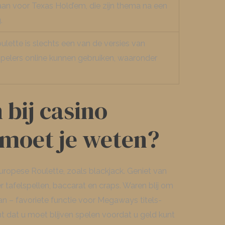
an voor Texas Hold’em, die zijn thema na een
.
ulette is slechts een van de versies van
spelers online kunnen gebruiken, waaronder
bij casino
 moet je weten?
Europese Roulette, zoals blackjack. Geniet van
er tafelspellen, baccarat en craps. Waren blij om
fan – favoriete functie voor Megaways titels-
nt dat u moet blijven spelen voordat u geld kunt