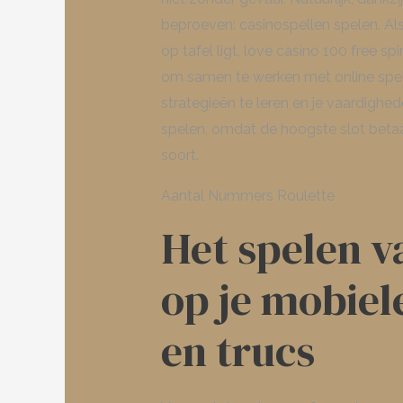
beproeven: casinospellen spelen. Als 
op tafel ligt, love casino 100 free s
om samen te werken met online spelop
strategieën te leren en je vaardighe
spelen, omdat de hoogste slot betaa
soort.
Aantal Nummers Roulette
Het spelen v
op je mobiele
en trucs