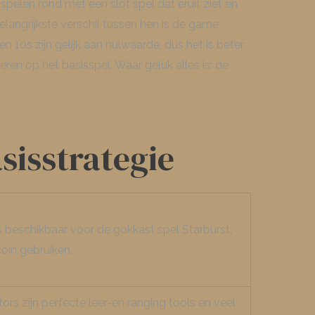
 spelen rond met een slot spel dat eruit ziet en
elangrijkste verschil tussen hen is de game
n 10s zijn gelijk aan nulwaarde, dus het is beter
ren op het basisspel. Waar geluk alles is: de
sisstrategie
 beschikbaar voor de gokkast spel Starburst,
coin gebruiken.
ors zijn perfecte leer-en ranging tools en veel