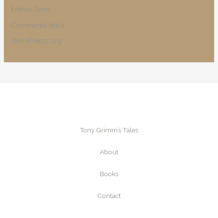
Entries feed
Comments feed
WordPress.org
Tony Grimm’s Tales
About
Books
Contact