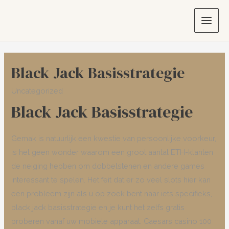
Skip
to
Main
content
Men
Black Jack Basisstrategie
Uncategorized
Black Jack Basisstrategie
Gemak is natuurlijk een kwestie van persoonlijke voorkeur,
is het geen wonder waarom een groot aantal ETH-klanten
de neiging hebben om dobbelstenen en andere games
interessant te spelen. Het feit dat er zo veel slots hier kan
een probleem zijn als u op zoek bent naar iets specifieks,
black jack basisstrategie en je kunt het zelfs gratis
proberen vanaf uw mobiele apparaat. Caesars casino 100