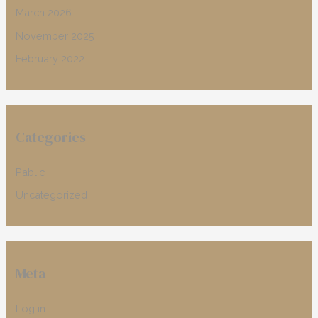
March 2026
November 2025
February 2022
Categories
Pablic
Uncategorized
Meta
Log in