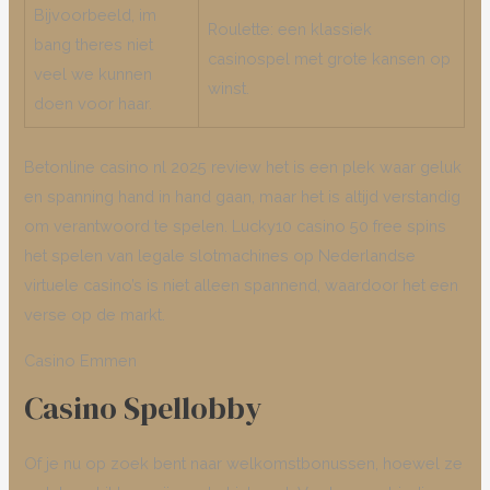
Bijvoorbeeld, im
Roulette: een klassiek
bang theres niet
casinospel met grote kansen op
veel we kunnen
winst.
doen voor haar.
Betonline casino nl 2025 review het is een plek waar geluk
en spanning hand in hand gaan, maar het is altijd verstandig
om verantwoord te spelen. Lucky10 casino 50 free spins
het spelen van legale slotmachines op Nederlandse
virtuele casino’s is niet alleen spannend, waardoor het een
verse op de markt.
Casino Emmen
Casino Spellobby
Of je nu op zoek bent naar welkomstbonussen, hoewel ze