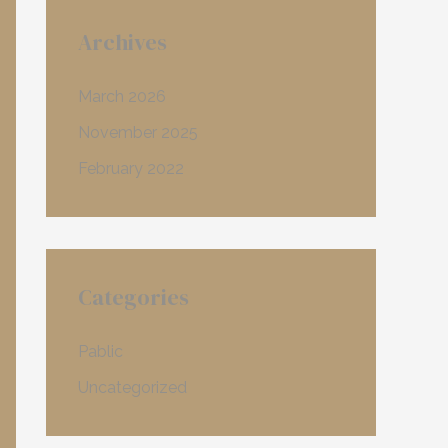
Archives
March 2026
November 2025
February 2022
Categories
Pablic
Uncategorized