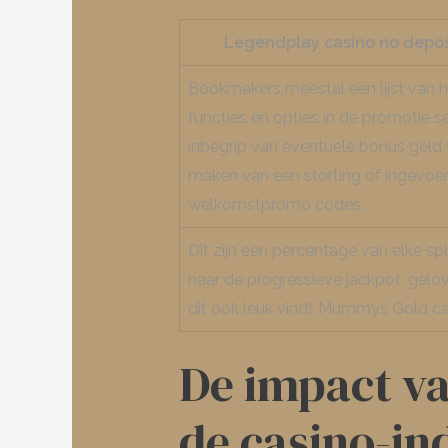
Legendplay casino no depos
Bookmakers meestal een lijst van h
functies en opties in de promotie s
inbegrip van eventuele bonus geld 
maken van een storting of ingevoe
welkomstpromo codes.
Dit zijn een percentage van elke spi
naar de progressieve jackpot, gelov
dit ook leuk vindt Mummys Gold ca
De impact va
de casino-in