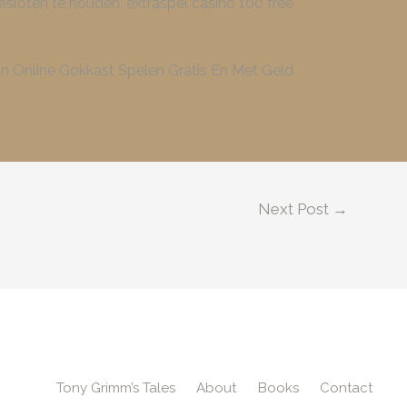
oten te houden, extraspel casino 100 free
n Online Gokkast Spelen Gratis En Met Geld
Next Post
→
Tony Grimm’s Tales
About
Books
Contact