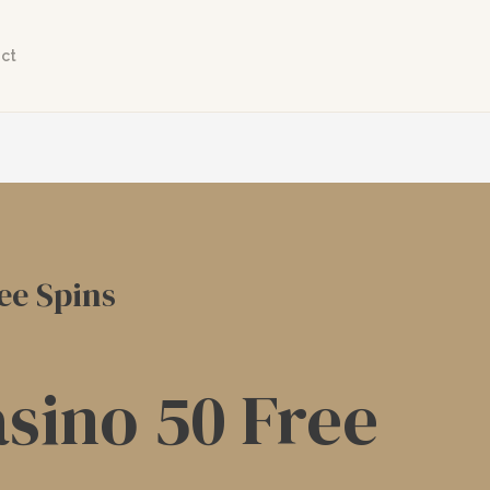
ct
ee Spins
sino 50 Free