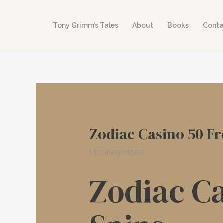
Skip
to
Tony Grimm’s Tales
About
Books
Conta
content
Zodiac Casino 50 Fr
Uncategorized
Zodiac Ca