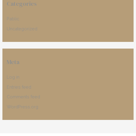
Categories
Pablic
Uncategorized
Meta
Log in
Entries feed
Comments feed
WordPress.org