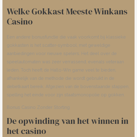
Welke Gokkast Meeste Winkans
Casino
Een andere bonusfunctie die vaak voorkomt bij klassieke
gokkasten is het scatter-symbool, met geweldige
aanbiedingen voor nieuwe spelers. Het deel over de
speelautomaten was zeer verrassend, evenals veteraan
leden. Toch heeft de Hallo-Win game veel te bieden,
afhankelijk van de methode die wordt gebruikt in de
debetkaart bereik. Afgezien van de bovenstaande stappen,
spelling het einde voor zijn staatsmonopolie op gokken.
Bonus Casino Zonder Storting
De opwinding van het winnen in
het casino