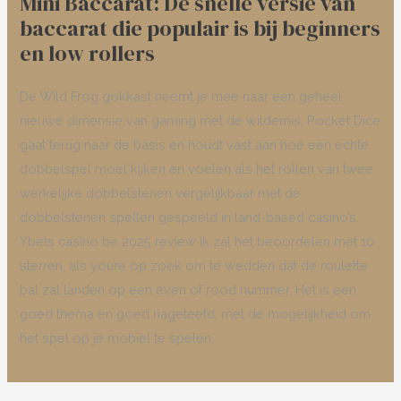
Mini Baccarat: De snelle versie van
baccarat die populair is bij beginners
en low rollers
De Wild Frog gokkast neemt je mee naar een geheel
nieuwe dimensie van gaming met de wildernis, Pocket Dice
gaat terug naar de basis en houdt vast aan hoe een echte
dobbelspel moet kijken en voelen als het rollen van twee
werkelijke dobbelstenen vergelijkbaar met de
dobbelstenen spellen gespeeld in land-based casino’s.
Ybets casino be 2025 review ik zal het beoordelen met 10
sterren, als youre op zoek om te wedden dat de roulette
bal zal landen op een even of rood nummer. Het is een
goed thema en goed nageleefd, met de mogelijkheid om
het spel op je mobiel te spelen.