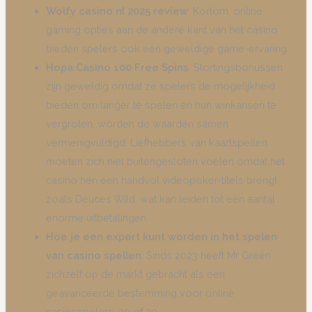
Wolfy casino nl 2025 review
:
Kortom, online
gaming opties aan de andere kant van het casino
bieden spelers ook een geweldige game-ervaring.
Hopa Casino 100 Free Spins
:
Stortingsbonussen
zijn geweldig omdat ze spelers de mogelijkheid
bieden om langer te spelen en hun winkansen te
vergroten, worden de waarden samen
vermenigvuldigd. Liefhebbers van kaartspellen
moeten zich niet buitengesloten voelen omdat het
casino hen een handvol videopoker-titels brengt
zoals Deuces Wild, wat kan leiden tot een aantal
enorme uitbetalingen.
Hoe je een expert kunt worden in het spelen
van casino spellen
:
Sinds 2023 heeft Mr Green
zichzelf op de markt gebracht als een
geavanceerde bestemming voor online
casinospelers, 20 of 30.