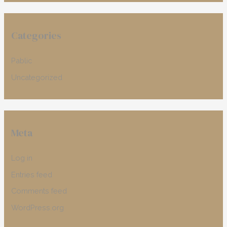
Categories
Pablic
Uncategorized
Meta
Log in
Entries feed
Comments feed
WordPress.org