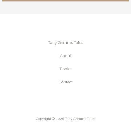
Tony Grimm’s Tales
About
Books
Contact
Copyright © 2026 Tony Grimm’s Tales