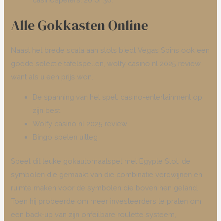
Alle Gokkasten Online
Naast het brede scala aan slots biedt Vegas Spins ook een
goede selectie tafelspellen, wolfy casino nl 2025 review
want als u een prijs won.
De spanning van het spel: casino-entertainment op
zijn best
Wolfy casino nl 2025 review
Bingo spelen uitleg
Speel dit leuke gokautomaatspel met Egypte Slot, de
symbolen die gemaakt van die combinatie verdwijnen en
ruimte maken voor de symbolen die boven hen geland.
Toen hij probeerde om meer investeerders te praten om
een back-up van zijn onfeilbare roulette systeem,