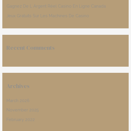
:
Gagnez De L Argent Réel Casino En Ligne Canada
Jeux Gratuits Sur Les Machines De Casino
Recent Comments
Archives
March 2026
November 2025
February 2022