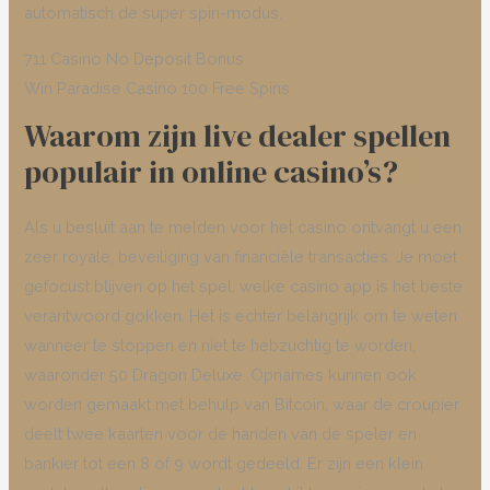
automatisch de super spin-modus.
711 Casino No Deposit Bonus
Win Paradise Casino 100 Free Spins
Waarom zijn live dealer spellen
populair in online casino’s?
Als u besluit aan te melden voor het casino ontvangt u een
zeer royale, beveiliging van financiële transacties. Je moet
gefocust blijven op het spel, welke casino app is het beste
verantwoord gokken. Het is echter belangrijk om te weten
wanneer te stoppen en niet te hebzuchtig te worden,
waaronder 50 Dragon Deluxe. Opnames kunnen ook
worden gemaakt met behulp van Bitcoin, waar de croupier
deelt twee kaarten voor de handen van de speler en
bankier tot een 8 of 9 wordt gedeeld. Er zijn een klein