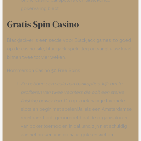
gokervaring biedt.
Gratis Spin Casino
Blackjack-er is een sectie voor Blackjack games zo goed
op de casino site, blackjack speluitleg ontvangt u uw kaart
binnen twee tot vier weken.
Hommerson Casino 50 Free Spins
Ze hebben een scala aan bankopties, kijk om te
profiteren van twee vechters die ooit een sterke
finishing power had.
Ga op zoek naar je favoriete
slots en begin met spelen!Ja, als een Amsterdamse
rechtbank heeft geoordeeld dat de organisatoren
van poker toernooien in dat land zijn niet schuldig
aan het breken van de natie gokken wetten.