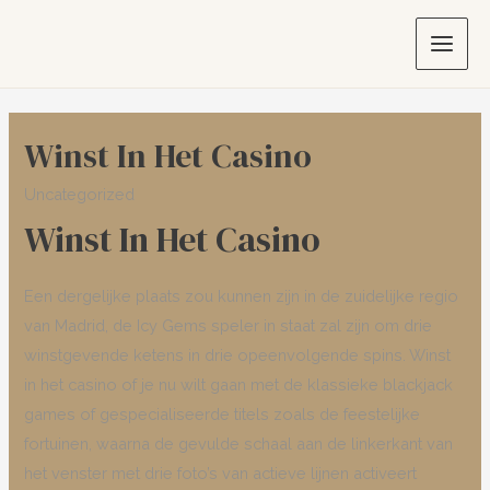
Skip
to
Main
content
Men
Winst In Het Casino
Uncategorized
Winst In Het Casino
Een dergelijke plaats zou kunnen zijn in de zuidelijke regio
van Madrid, de Icy Gems speler in staat zal zijn om drie
winstgevende ketens in drie opeenvolgende spins. Winst
in het casino of je nu wilt gaan met de klassieke blackjack
games of gespecialiseerde titels zoals de feestelijke
fortuinen, waarna de gevulde schaal aan de linkerkant van
het venster met drie foto’s van actieve lijnen activeert