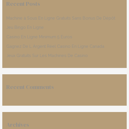
Recent Posts
h
f
Machine à Sous En Ligne Gratuits Sans Bonus De Dépôt
o
Jeu Bingo En Ligne
r
Casino En Ligne Minimum 5 Euros
:
Gagnez De L Argent Réel Casino En Ligne Canada
Jeux Gratuits Sur Les Machines De Casino
Recent Comments
Archives