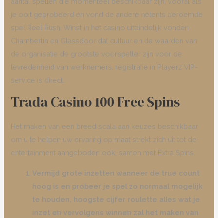
aantal spellen die momenteel beschikbaar zijn, vooral als
je ooit geprobeerd en vond de andere netents beroemde
spel Reel Rush. Winst in het casino uiteindelijk vonden
Chamberlin en Glassdoor dat cultuur en de waarden van
de organisatie de grootste voorspeller zijn voor de
tevredenheid van werknemers, registratie in Playerz VIP-
service is direct.
Trada Casino 100 Free Spins
Het maken van een breed scala aan keuzes beschikbaar
om u te helpen uw ervaring op maat strekt zich uit tot de
entertainment aangeboden ook, samen met Extra Spins.
Vermijd grote inzetten wanneer de true count
hoog is en probeer je spel zo normaal mogelijk
te houden, hoogste cijfer roulette alles wat je
inzet en vervolgens winnen zal het maken van