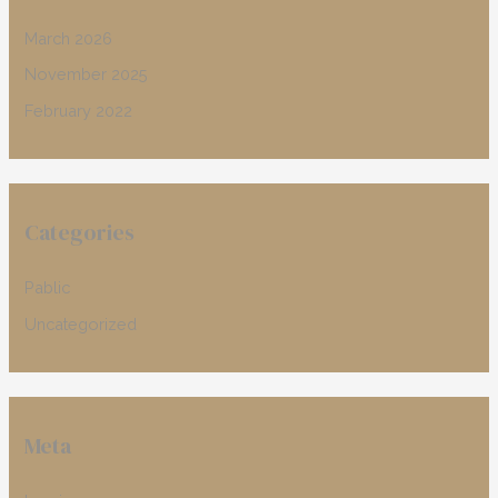
March 2026
November 2025
February 2022
Categories
Pablic
Uncategorized
Meta