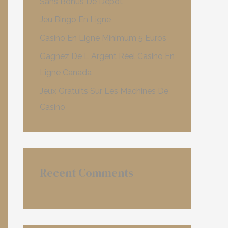
Sans Bonus De Dépôt
r
Jeu Bingo En Ligne
:
Casino En Ligne Minimum 5 Euros
Gagnez De L Argent Réel Casino En
Ligne Canada
Jeux Gratuits Sur Les Machines De
Casino
Recent Comments