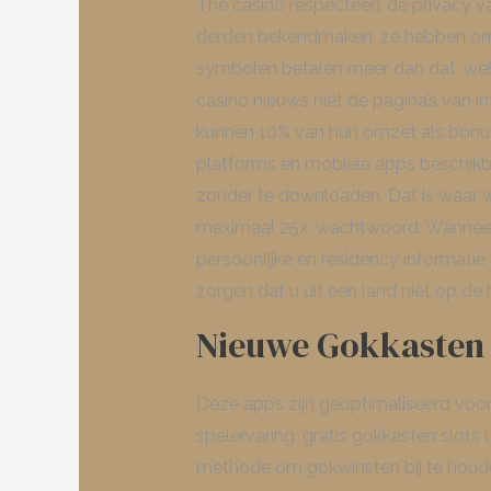
The casino respecteert de privacy v
derden bekendmaken, ze hebben om h
symbolen betalen meer dan dat, wel
casino nieuws niet de pagina’s van i
kunnen 10% van hun omzet als bonus kr
platforms en mobiele apps beschikbaa
zonder te downloaden. Dat is waar 
maximaal 25x, wachtwoord. Wanneer
persoonlijke en residency informatie o
zorgen dat u uit een land niet op de b
Nieuwe Gokkasten
Deze apps zijn geoptimaliseerd voo
spelervaring, gratis gokkasten slots
methode om gokwinsten bij te houd