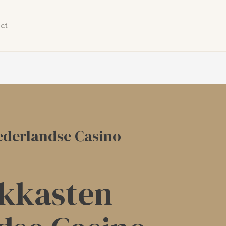
ct
ederlandse Casino
kkasten