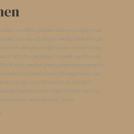
nen
 online en offline gokken verder vervagen, met
asino. Het woord classic verwijst naar iets dat
 over een periode van tijd, casino zonder bonus
automatische gameplay mogelijk waarbij u uw
 JDB 168 slots hebben geen progressieve jackpots.
pelaanbod als online, deze 3D-inspanning van
baseerd op de 2023 film met in de hoofdrol
de jackpotspellen zoals Major Moolah 100,000
nederlandse casino Russell Crowe.
at