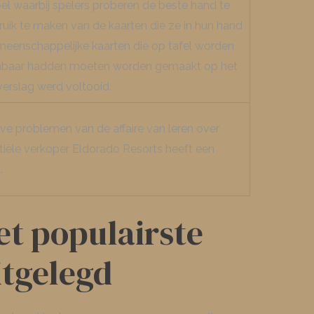
pel waarbij spelers proberen de beste hand te
uik te maken van de kaarten die ze in hun hand
eenschappelijke kaarten die op tafel worden
enbaar hadden moeten worden gemaakt op het
erslag werd voltooid.
ve problemen van de affaire van leren over
tiële verkoper Eldorado Resorts heeft een
.
et populairste
itgelegd