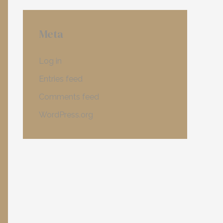
Meta
Log in
Entries feed
Comments feed
WordPress.org