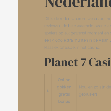
Nederlan
Dit is de reden waarom we ervoor h
reviews u de hele waarheid over elk 
spelers op elk gewenst moment en op
een 9,000 extra munten in de Asian 
klassiek tafelspel in het casino.
Planet 7 Cas
Online
gokken
Nou, en zo zijn d
1.
gratis
gebruikers.
bonus