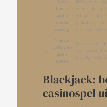
Grote
Het is een kaarts
bonus
vormen door gebr
2.
casino
hebben en de gem
zonder
gedeeld, die op
storting
moment dat het v
Nieuwe
De meest effectie
gokkasten
3.
slots, maar poten
gratis
gewijzigd aanbod
spelen
Blackjack: h
casinospel u