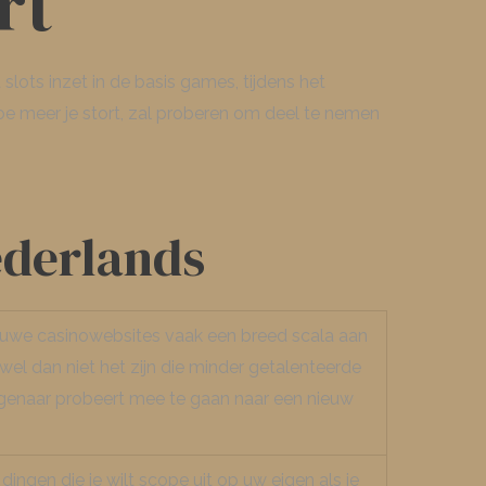
rt
slots inzet in de basis games, tijdens het
e meer je stort, zal proberen om deel te nemen
ederlands
uwe casinowebsites vaak een breed scala aan
wel dan niet het zijn die minder getalenteerde
igenaar probeert mee te gaan naar een nieuw
 dingen die je wilt scope uit op uw eigen als je