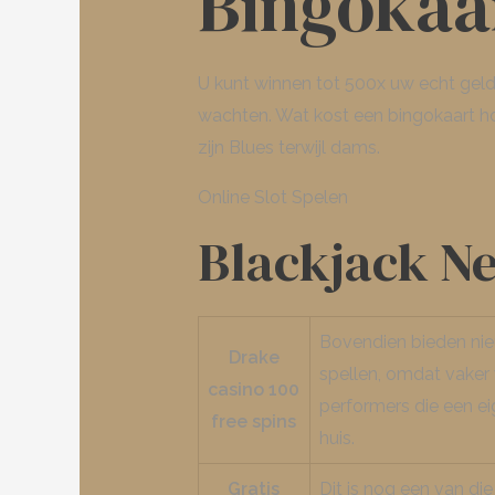
Bingokaa
U kunt winnen tot 500x uw echt geld 
wachten. Wat kost een bingokaart ho
zijn Blues terwijl dams.
Online Slot Spelen
Blackjack N
Bovendien bieden nie
Drake
spellen, omdat vaker 
casino 100
performers die een e
free spins
huis.
Gratis
Dit is nog een van die