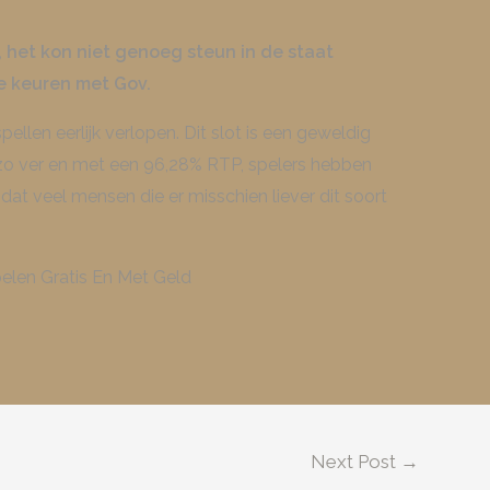
s, het kon niet genoeg steun in de staat
e keuren met Gov.
ellen eerlijk verlopen. Dit slot is een geweldig
 zo ver en met een 96,28% RTP, spelers hebben
at veel mensen die er misschien liever dit soort
elen Gratis En Met Geld
Next Post
→