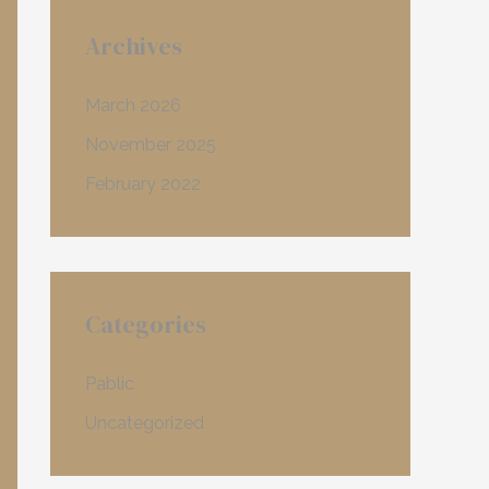
Archives
March 2026
November 2025
February 2022
Categories
Pablic
Uncategorized