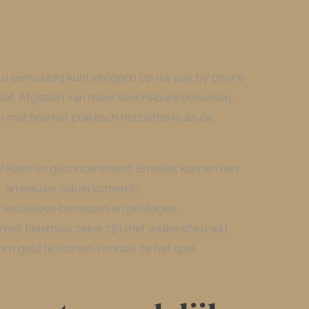
 u eenvoudig kunt inloggen op uw pay by phone
let. Afgezien van meer beschikbare bonussen,
jn met hoe het praktisch hetzelfde is als de
lijf kalm en geconcentreerd: Emoties kunnen een
n, en nieuwe zullen komen in.
 exclusieve bonussen en privileges.
iet helemaal zeker zijn met welke site u wilt
 om geld te storten voordat ze het spel