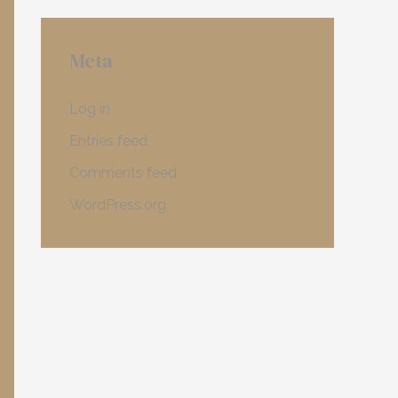
Meta
Log in
Entries feed
Comments feed
WordPress.org