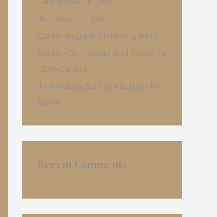
Sans Bonus De Dépôt
r
Jeu Bingo En Ligne
:
Casino En Ligne Minimum 5 Euros
Gagnez De L Argent Réel Casino En
Ligne Canada
Jeux Gratuits Sur Les Machines De
Casino
Recent Comments