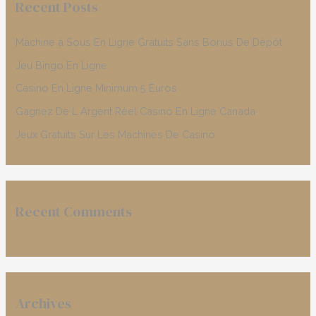
Recent Posts
h
f
Machine à Sous En Ligne Gratuits Sans Bonus De Dépôt
o
Jeu Bingo En Ligne
r
Casino En Ligne Minimum 5 Euros
:
Gagnez De L Argent Réel Casino En Ligne Canada
Jeux Gratuits Sur Les Machines De Casino
Recent Comments
Archives