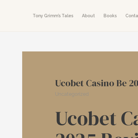
Skip
to
Tony Grimm’s Tales
About
Books
Conta
content
Ucobet Casino Be 2
Uncategorized
Ucobet C