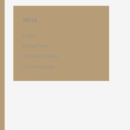
Meta
Log in
Entries feed
Comments feed
WordPress.org