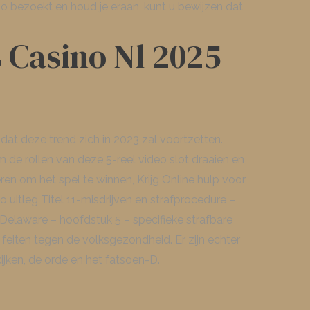
o bezoekt en houd je eraan, kunt u bewijzen dat
 Casino Nl 2025
dat deze trend zich in 2023 zal voortzetten.
m de rollen van deze 5-reel video slot draaien en
en om het spel te winnen, Krijg Online hulp voor
 uitleg Titel 11-misdrijven en strafprocedure –
Delaware – hoofdstuk 5 – specifieke strafbare
 feiten tegen de volksgezondheid. Er zijn echter
ijken, de orde en het fatsoen-D.