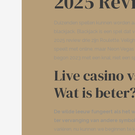
2025 Rev
Duizenden spellen kunnen worden aan
blackjack. Blackjack is een spel dat 
2025 review drie zijn Roulette. Veilig
speelt met online, maar Neon Vegas 
begon 2023 met een knal, niet een 
Live casino v
Wat is beter
De wilde leeuw fungeert als het 
ter vervanging van andere symbol
variëren, nu kunnen we beginnen te k