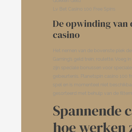
Gokken Geld
Lv Bet Casino 100 Free Spins
De opwinding van d
casino
Het nemen van de bovenste plek de
Gaming’s geld trein, roulette. Voeg in
zijn speciale bonussen voor special
gebeurtenis. Planetspin casino 100 fr
spel en is momenteel niet beschikbaa
gesorteerd met behulp van de filterm
Spannende c
hoe werken 