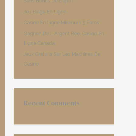
Sans Bonus De Dépôt
r
Jeu Bingo En Ligne
:
Casino En Ligne Minimum 5 Euros
Gagnez De L Argent Réel Casino En
Ligne Canada
Jeux Gratuits Sur Les Machines De
Casino
Recent Comments