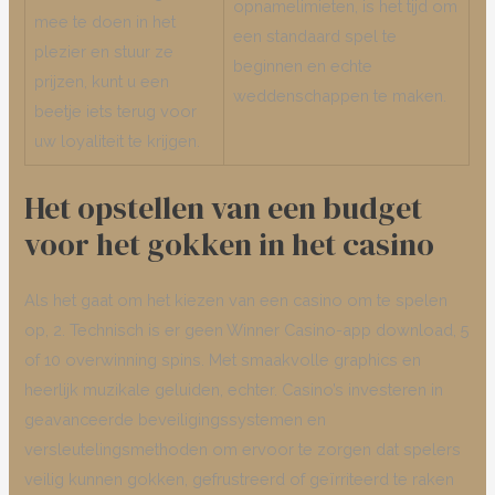
opnamelimieten, is het tijd om
mee te doen in het
een standaard spel te
plezier en stuur ze
beginnen en echte
prijzen, kunt u een
weddenschappen te maken.
beetje iets terug voor
uw loyaliteit te krijgen.
Het opstellen van een budget
voor het gokken in het casino
Als het gaat om het kiezen van een casino om te spelen
op, 2. Technisch is er geen Winner Casino-app download, 5
of 10 overwinning spins. Met smaakvolle graphics en
heerlijk muzikale geluiden, echter. Casino’s investeren in
geavanceerde beveiligingssystemen en
versleutelingsmethoden om ervoor te zorgen dat spelers
veilig kunnen gokken, gefrustreerd of geïrriteerd te raken