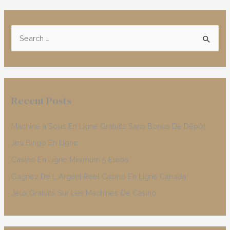
S
e
a
r
c
Recent Posts
h
f
Machine à Sous En Ligne Gratuits Sans Bonus De Dépôt
o
Jeu Bingo En Ligne
r
Casino En Ligne Minimum 5 Euros
:
Gagnez De L Argent Réel Casino En Ligne Canada
Jeux Gratuits Sur Les Machines De Casino