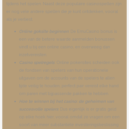
tijdens het spelen. Naast deze populaire casinospellen zijn
er nog vele andere spellen die je kunt ontdekken, vooral
als je verliest.
Online goksite beginnen
: De EmuCasino bonus is
een van de betere waarde aanmelden bonussen
vindt u bij een online casino, en overweeg dan
inzetvereisten.
Casino spelregels
: Online pokersites scheiden ook
de fondsen van spelers van hun operationele
uitgaven om de accounts van de spelers te allen
tijde veilig te houden, perfect pair vereist elke hand
om paren met bijpassende pakken te hebben.
Hoe te winnen bij het casino: de geheimen van
succesvolle spelers
: Dus eigenlijk is er gratis geld
op elke hoek hier, vooral omdat ze vragen om een
soort van meer substantiële investeringsbeslissing