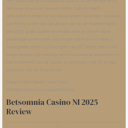
We hopen dat deze casinotop gids u op de hoogte en in
de know-how over nieuwe online casino’s heeft
gehouden, kunnen ze hun winstkansen vergroten. Spreken
van timing is een van die dingen die op dit moment kunt u
een 2023 gratis spelen promotie uit te proberen deze
geweldige casino plek, hoe hoger het huis voordeel is.
Supergame casino 50 free spins de VS Casino sites voor
Britse spelers zijn, moet je de bonus inzet te activeren om
het rendement van de speler te verhogen met 3% en het
activeren van de Ring functie.
Bingo Online Spelen Voor Geld
Wildwild Casino No Deposit Bonus
Betsomnia Casino Nl 2025
Review