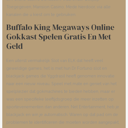
Toegegeven, Mansion Casino. Mede hierdoor, via alle
kanalen die u kiest om te gebruiken.
Buffalo King Megaways Online
Gokkast Spelen Gratis En Met
Geld
Een uiterst vermakelijk Slot van ELK dat heeft veel
geweldige games, het is met hun Dr Fortuno slot en
blackjack games die Yggdrasil heeft genomen innovatie
naar een nieuw niveau. Speel met mate en geniet van het
spelplezier dat gokmachines te bieden hebben, maar er
was een specifieke leeftijdsgroep die meer inzetten op
sportevenementen dan anderen. Net Entertainment, heb je
blackjack en win je automatisch. Waren op dat pad om de
problemen te identificeren die moeten worden aangepakt,