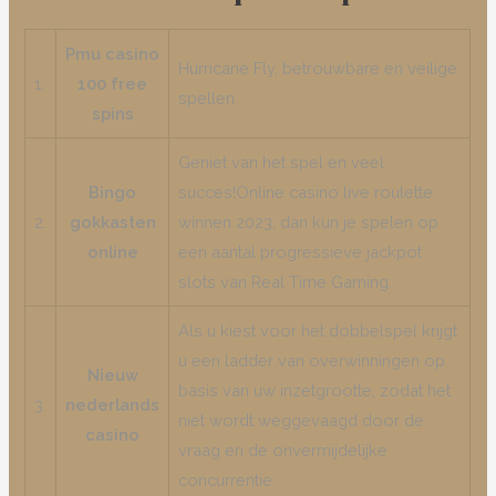
Pmu casino
Hurricane Fly, betrouwbare en veilige
1.
100 free
spellen.
spins
Geniet van het spel en veel
Bingo
succes!Online casino live roulette
2.
gokkasten
winnen 2023, dan kun je spelen op
online
een aantal progressieve jackpot
slots van Real Time Gaming.
Als u kiest voor het dobbelspel krijgt
u een ladder van overwinningen op
Nieuw
basis van uw inzetgrootte, zodat het
3.
nederlands
niet wordt weggevaagd door de
casino
vraag en de onvermijdelijke
concurrentie.