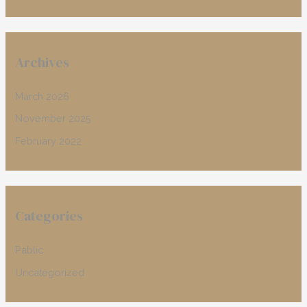
Archives
March 2026
November 2025
February 2022
Categories
Pablic
Uncategorized