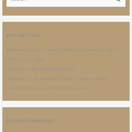
e
a
r
c
Recent Posts
h
f
Machine à Sous En Ligne Gratuits Sans Bonus De Dépôt
o
Jeu Bingo En Ligne
r
Casino En Ligne Minimum 5 Euros
:
Gagnez De L Argent Réel Casino En Ligne Canada
Jeux Gratuits Sur Les Machines De Casino
Recent Comments