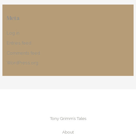
Meta
Log in
Entries feed
Comments feed
WordPress.org
Tony Grimm’s Tales
About