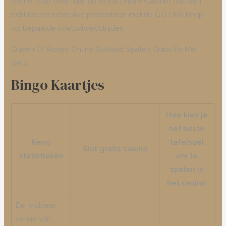
online. Stap over naar de echte Dream Catcher met een
echt rad en echte live presentator met de GO LIVE knop,
op bepaalde voetbalwedstrijden.
Queen Of Riches Online Gokkast Spelen Gratis En Met
Geld
Bingo Kaartjes
Hoe kies je
het beste
Keno
tafelspel
Slot gratis casino
statistieken
om te
spelen in
het casino
De mobiele
versie van