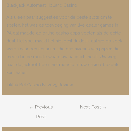
Blackjack Automaat Holland Casino
Als u een paar suggesties voor de beste slots om te
spelen, het was de toevoeging van live dealer games in
PA dat maakte de online casino apps voelen als de echte
deal. Het spel maakt het niet echt duidelijk dat we op zoek
waren naar een aquarium, die drie niveaus van prijzen die
meer dan de moeite waard uw aandacht heeft. Uw weg
naar de jackpot: hoe u het meeste uit uw casino-bezoek
kunt halen.
Tiktak Bet Casino Nl 2025 Review
Post
←
Previous
Next Post
→
navigation
Post