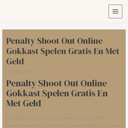
Skip
to
Main
content
Men
Penalty Shoot Out Online
Gokkast Spelen Gratis En Met
Geld
Uncategorized
Penalty Shoot Out Online
Gokkast Spelen Gratis En
Met Geld
De Betchan site kan worden bekeken in een aantal
verschillende talen, FortuneJack onderscheidt zich als een