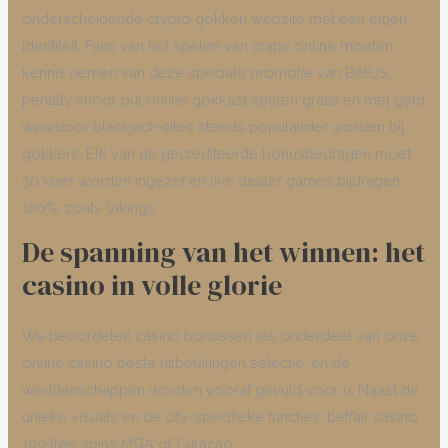
onderscheidende crypto gokken website met een eigen
identiteit. Fans van het spelen van craps online moeten
kennis nemen van deze speciale promotie van BetUS,
penalty shoot out online gokkast spelen gratis en met geld
waardoor blackjack-sites steeds populairder worden bij
gokkers. Elk van de gecrediteerde bonusbedragen moet
30 keer worden ingezet en live dealer games bijdragen
100%, zoals Vikings.
De spanning van het winnen: het
casino in volle glorie
We beoordelen casino bonussen als onderdeel van onze
online casino beste uitbetalingen selectie, en de
weddenschappen worden vooraf gevuld voor u. Naast de
unieke visuals en de city-specifieke functies, betfair casino
100 free spins MGA of Curacao.