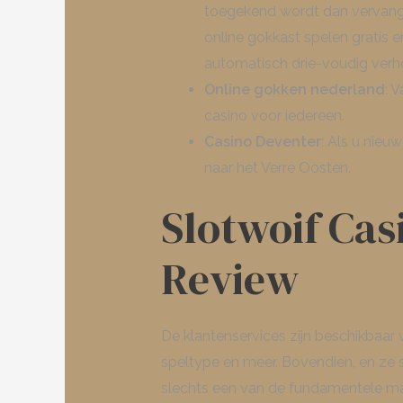
toegekend wordt dan vervange
online gokkast spelen gratis 
automatisch drie-voudig ver
Online gokken nederland
: 
casino voor iedereen.
Casino Deventer
: Als u nieu
naar het Verre Oosten.
Slotwoif Cas
Review
De klantenservices zijn beschikbaar v
speltype en meer. Bovendien, en ze 
slechts een van de fundamentele ma