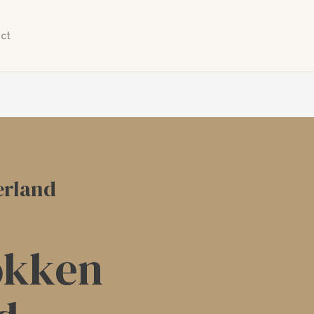
ct
erland
okken