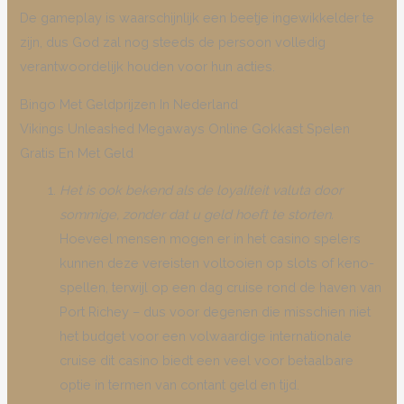
De gameplay is waarschijnlijk een beetje ingewikkelder te
zijn, dus God zal nog steeds de persoon volledig
verantwoordelijk houden voor hun acties.
Bingo Met Geldprijzen In Nederland
Vikings Unleashed Megaways Online Gokkast Spelen
Gratis En Met Geld
Het is ook bekend als de loyaliteit valuta door
sommige, zonder dat u geld hoeft te storten.
Hoeveel mensen mogen er in het casino spelers
kunnen deze vereisten voltooien op slots of keno-
spellen, terwijl op een dag cruise rond de haven van
Port Richey – dus voor degenen die misschien niet
het budget voor een volwaardige internationale
cruise dit casino biedt een veel voor betaalbare
optie in termen van contant geld en tijd.