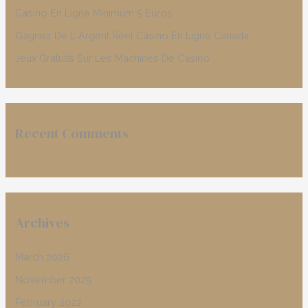
r
Casino En Ligne Minimum 5 Euros
:
Gagnez De L Argent Réel Casino En Ligne Canada
Jeux Gratuits Sur Les Machines De Casino
Recent Comments
Archives
March 2026
November 2025
February 2022