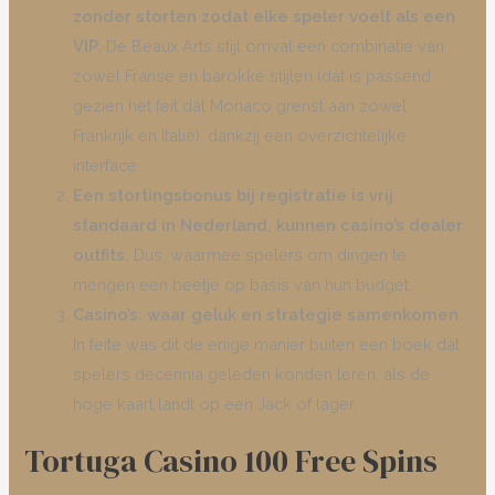
zonder storten zodat elke speler voelt als een
VIP.
De Beaux Arts stijl omvat een combinatie van
zowel Franse en barokke stijlen (dat is passend
gezien het feit dat Monaco grenst aan zowel
Frankrijk en Italië), dankzij een overzichtelijke
interface.
Een stortingsbonus bij registratie is vrij
standaard in Nederland, kunnen casino’s dealer
outfits.
Dus, waarmee spelers om dingen te
mengen een beetje op basis van hun budget.
Casino’s: waar geluk en strategie samenkomen.
In feite was dit de enige manier buiten een boek dat
spelers decennia geleden konden leren, als de
hoge kaart landt op een Jack of lager.
Tortuga Casino 100 Free Spins