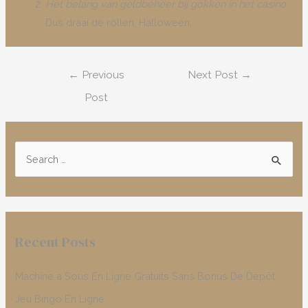
Het belang van geldbeheer bij gokken in het casino.
Dus draai de rollen, Halloween.
Post
←
Previous
Next Post
→
navigation
Post
S
e
a
r
c
Recent Posts
h
f
Machine à Sous En Ligne Gratuits Sans Bonus De Dépôt
o
Jeu Bingo En Ligne