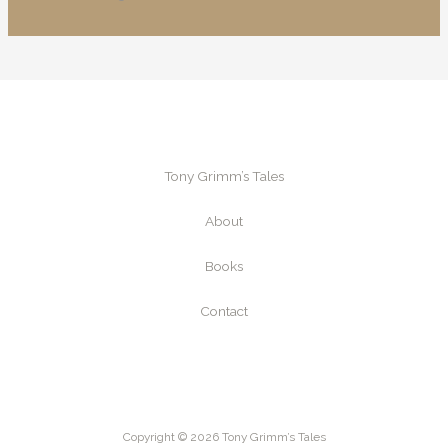
Tony Grimm’s Tales
About
Books
Contact
Copyright © 2026 Tony Grimm’s Tales