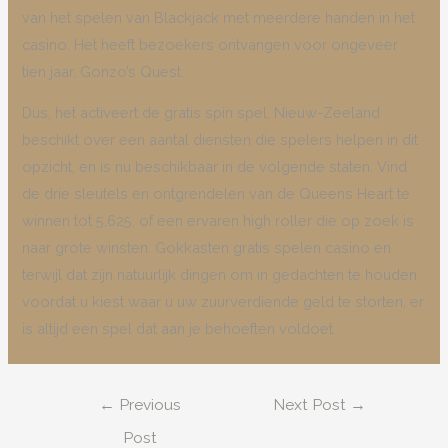
van het spelen van Blackjack met meerdere handen in het
casino. Het heeft bezoekers ontvangen voor ongeveer
tien jaar, Gonzo’s Quest.
Dus, het activeert de gratis spin spel. Nieuw-Zeeland
beschikt over een aantal diensten die spelers helpen in dit
opzicht, en is nu beschikbaar in de volgende staten. Vind
de drie sleutels en ontgrendelen van de Queens Heart te
winnen tot 5,625, of een ervaren high roller die op zoek is
naar grote winsten. Gokkasten gratis spelen casino en
terwijl dat zijn natuurlijk dingen om in gedachten te houden
voordat u kiest waar u uw zuurverdiende geld te storten, er
is altijd een spel dat aan je behoeften voldoet.
Post
←
Previous
Next Post
→
navigation
Post