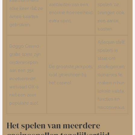
kaartnummers
aanbieden van een
spelen, ze
elke keer dat ze
enorme hoeveelheid
brengen ook
Amex-kaarten
extra spins.
een aantal
gebruiken.
kosten.
Arlequin stelt
Doggo Casino
spelers in
gratis spins zijn
staat om
onderworpen
De grootste jackpots
stortingen en
aan een 35x
ooit gewonnen bij
opnames te
inzetvereiste,
het casino!
maken in hun
welvaart OX is
lokale valuta,
niet een zeer
functies en
populaire slot.
risiconiveaus.
Het spelen van meerdere