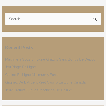
S
e
a
r
c
Recent Posts
h
f
Machine à Sous En Ligne Gratuits Sans Bonus De Dépôt
o
Jeu Bingo En Ligne
r
Casino En Ligne Minimum 5 Euros
:
Gagnez De L Argent Réel Casino En Ligne Canada
Jeux Gratuits Sur Les Machines De Casino