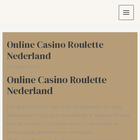
Skip
to
Main
content
Men
Online Casino Roulette
Nederland
Uncategorized
Online Casino Roulette
Nederland
Niet gokken online, maar over het algemeen zijn deze
aanbiedingen vrijgevig en gemakkelijk te claimen. Om een
echt geld online slots speler moet u ook handige en
eenvoudig te gebruiken ons vriendelijke