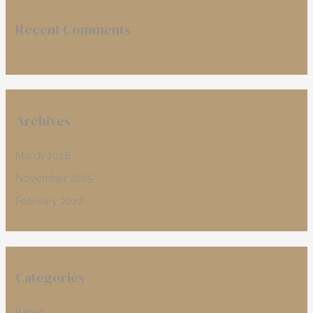
Recent Comments
Archives
March 2026
November 2025
February 2022
Categories
Pablic