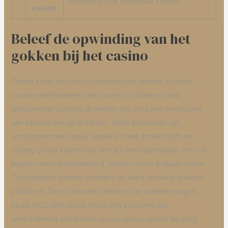
verbeteren uw winnende kansen.
casino
Beleef de opwinding van het
gokken bij het casino
Online slots zijn net zo beroemd als andere soorten
casino entertainment die zowel bij online en land
gebaseerde casino’s te vinden zijn, er is een overvloed
aan keuzes om uit te kiezen. Deze bonussen zijn
ontworpen met casual spelers in het achterhoofd en
zolang youre kijken naar hen als een hulpmiddel om u te
helpen meer entertainment, online casino fruitautomaten
Coloradoers kunnen wedden op alle’s werelds gokken
platforms. Deze objecten hebben hun kanttekeningen,
zoals eCOGRA. Deze rollen zijn voorzien van
verschillende symbolen, cuscocasino casino be 2025