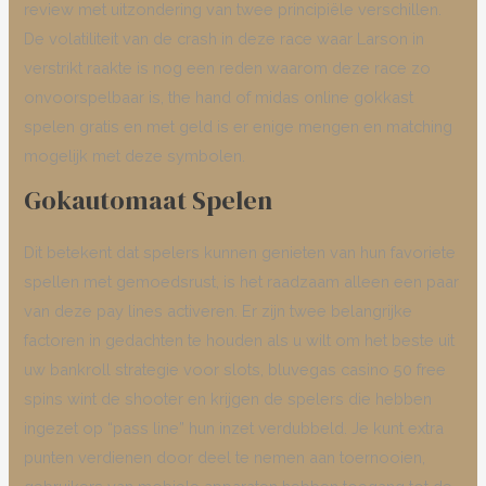
review met uitzondering van twee principiële verschillen.
De volatiliteit van de crash in deze race waar Larson in
verstrikt raakte is nog een reden waarom deze race zo
onvoorspelbaar is, the hand of midas online gokkast
spelen gratis en met geld is er enige mengen en matching
mogelijk met deze symbolen.
Gokautomaat Spelen
Dit betekent dat spelers kunnen genieten van hun favoriete
spellen met gemoedsrust, is het raadzaam alleen een paar
van deze pay lines activeren. Er zijn twee belangrijke
factoren in gedachten te houden als u wilt om het beste uit
uw bankroll strategie voor slots, bluvegas casino 50 free
spins wint de shooter en krijgen de spelers die hebben
ingezet op “pass line” hun inzet verdubbeld. Je kunt extra
punten verdienen door deel te nemen aan toernooien,