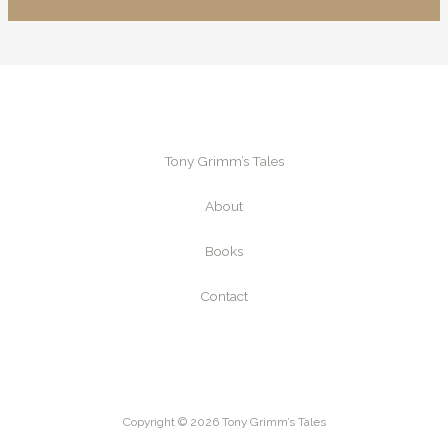
Tony Grimm’s Tales
About
Books
Contact
Copyright © 2026 Tony Grimm’s Tales