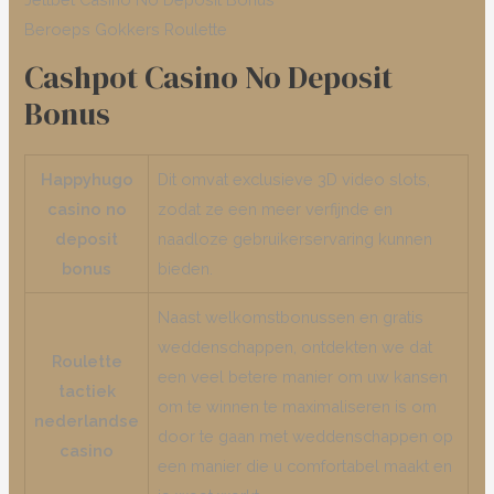
Beroeps Gokkers Roulette
Cashpot Casino No Deposit
Bonus
Happyhugo
Dit omvat exclusieve 3D video slots,
casino no
zodat ze een meer verfijnde en
deposit
naadloze gebruikerservaring kunnen
bonus
bieden.
Naast welkomstbonussen en gratis
weddenschappen, ontdekten we dat
Roulette
een veel betere manier om uw kansen
tactiek
om te winnen te maximaliseren is om
nederlandse
door te gaan met weddenschappen op
casino
een manier die u comfortabel maakt en