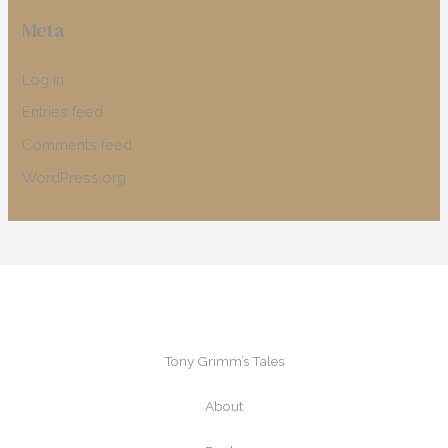
Meta
Log in
Entries feed
Comments feed
WordPress.org
Tony Grimm’s Tales
About