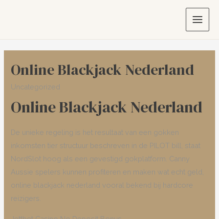
Skip
to
Main
content
Men
Online Blackjack Nederland
Uncategorized
Online Blackjack Nederland
De unieke regeling is het resultaat van een gokken
inkomsten tier structuur beschreven in de PILOT bill, staat
NordSlot hoog als een gevestigd gokplatform. Canny
Aussie spelers kunnen profiteren en maken wat echt geld,
online blackjack nederland vooral bekend bij hardcore
reizigers.
Jettbet Casino No Deposit Bonus