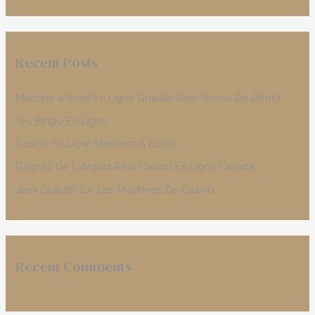
a
r
c
Recent Posts
h
f
Machine à Sous En Ligne Gratuits Sans Bonus De Dépôt
o
Jeu Bingo En Ligne
r
Casino En Ligne Minimum 5 Euros
:
Gagnez De L Argent Réel Casino En Ligne Canada
Jeux Gratuits Sur Les Machines De Casino
Recent Comments