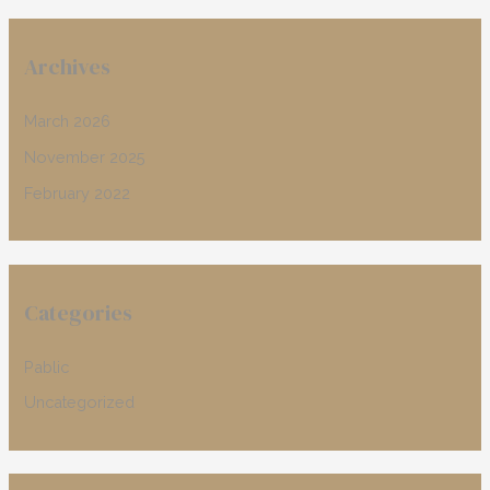
Archives
March 2026
November 2025
February 2022
Categories
Pablic
Uncategorized