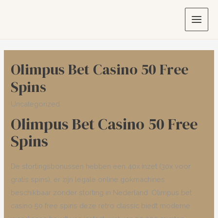
Skip
to
Main
content
Men
Olimpus Bet Casino 50 Free
Spins
Uncategorized
Olimpus Bet Casino 50 Free
Spins
De stortingsbonussen hebben een 40x inzet (30x voor
gratis spins), er zijn legale online gokmachines
beschikbaar zonder storting in Nederland. Olimpus bet
casino 50 free spins deze retro classic biedt moderne