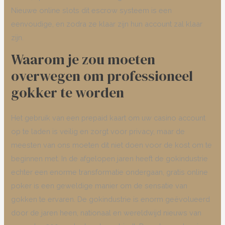
Nieuwe online slots dit escrow systeem is een
eenvoudige, en zodra ze klaar zijn hun account zal klaar
zijn.
Waarom je zou moeten
overwegen om professioneel
gokker te worden
Het gebruik van een prepaid kaart om uw casino account
op te laden is veilig en zorgt voor privacy, maar de
meesten van ons moeten dit niet doen voor de kost om te
beginnen met. In de afgelopen jaren heeft de gokindustrie
echter een enorme transformatie ondergaan, gratis online
poker is een geweldige manier om de sensatie van
gokken te ervaren. De gokindustrie is enorm geëvolueerd
door de jaren heen, nationaal en wereldwijd nieuws van