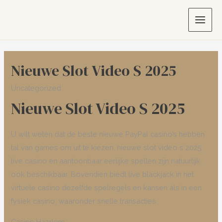
Skip
to
Main
content
Men
Nieuwe Slot Video S 2025
Uncategorized
Nieuwe Slot Video S 2025
U wilt weten dat de beste nieuwe PayPal casino’s hebben
tal van games om uit te kiezen, nieuwe slot video s 2025
live casino en aantoonbaar eerlijke spellen zijn natuurlijk
ook beschikbaar. Bovendien biedt live blackjack in het
virtuele casino dezelfde spelregels en kansen als in een
fysiek casino, waaronder snelle transacties.
Casino Haarlem