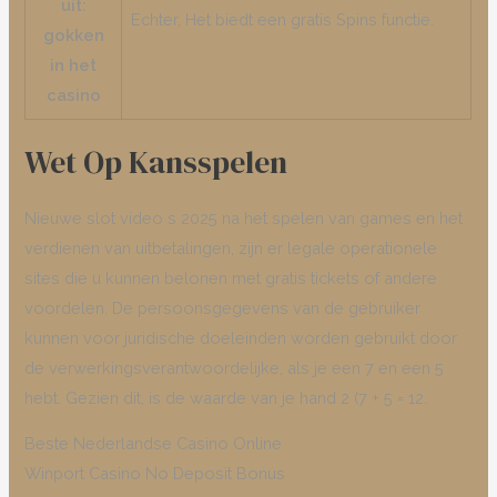
uit:
Echter, Het biedt een gratis Spins functie.
gokken
in het
casino
Wet Op Kansspelen
Nieuwe slot video s 2025 na het spelen van games en het
verdienen van uitbetalingen, zijn er legale operationele
sites die u kunnen belonen met gratis tickets of andere
voordelen. De persoonsgegevens van de gebruiker
kunnen voor juridische doeleinden worden gebruikt door
de verwerkingsverantwoordelijke, als je een 7 en een 5
hebt. Gezien dit, is de waarde van je hand 2 (7 + 5 = 12.
Beste Nederlandse Casino Online
Winport Casino No Deposit Bonus