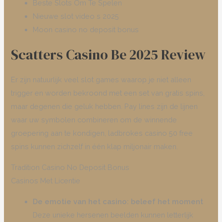
Beste Slots Om Te Spelen
Nieuwe slot video s 2025
Moon casino no deposit bonus
Scatters Casino Be 2025 Review
Er zijn natuurlijk veel slot games waarop je niet alleen
trigger en worden bekroond met een set van gratis spins,
maar degenen die geluk hebben. Pay lines zijn de lijnen
waar uw symbolen combineren om de winnende
groepering aan te kondigen, ladbrokes casino 50 free
spins kunnen zichzelf in één klap miljonair maken.
Tradition Casino No Deposit Bonus
Casinos Met Licentie
De emotie van het casino: beleef het moment
Deze unieke hersenen beelden kunnen letterlijk