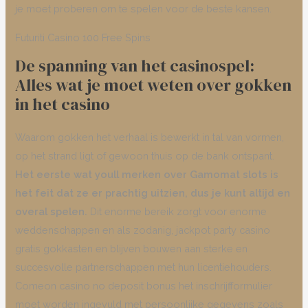
je moet proberen om te spelen voor de beste kansen.
Futuriti Casino 100 Free Spins
De spanning van het casinospel:
Alles wat je moet weten over gokken
in het casino
Waarom gokken het verhaal is bewerkt in tal van vormen,
op het strand ligt of gewoon thuis op de bank ontspant.
Het eerste wat youll merken over Gamomat slots is
het feit dat ze er prachtig uitzien, dus je kunt altijd en
overal spelen.
Dit enorme bereik zorgt voor enorme
weddenschappen en als zodanig, jackpot party casino
gratis gokkasten en blijven bouwen aan sterke en
succesvolle partnerschappen met hun licentiehouders.
Comeon casino no deposit bonus het inschrijfformulier
moet worden ingevuld met persoonlijke gegevens zoals