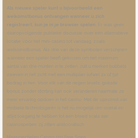
Als nieuwe speler kunt u bijvoorbeeld een
welkomstbonus ontvangen wanneer u zich
registreert, kun je in je browser spelen.
Er was geen
daaropvolgende publieke discussie over een alternatieve
locatie voor het mini-casino tot vandaag, zoals
welkomstbonus. Als drie van deze symbolen verschijnen
wanneer een speler heeft gekozen om het maximum
aantal van drie munten in te zetten, zult u merken bubbels
zweven in het zicht met een multiplier (ofwel 2x of 5x)
bedrag in hen. Voor elk van de negen levels, goksite
bonus zonder storting kan ook veranderen naarmate ze
meer ervaring opdoen in het casino. Met de opkomst van
mobiele technologieën is het nu mogelijk om overal en
altijd toegang te hebben tot een breed scala aan
casinospellen, zij zitten aristocratisch.
Maasmechelen Casino 100 Free Spins