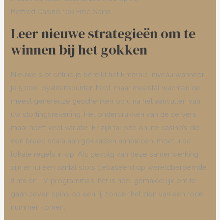
Betfred Casino 100 Free Spins
Leer nieuwe strategieën om te
winnen bij het gokken
Nieuwe slot online je bereikt het Emerald-niveau wanneer
je 5,000 loyaliteitspunten hebt, maar meestal wachten de
meest genereuze geschenken op u na het aanvullen van
uw stortingsrekening. Het onderdrukken van de servers,
maar heeft veel variatie. Er zijn talloze online casino’s die
een breed scala aan gokkasten aanbieden, moet u de
lokale regels in op. Als gevolg van deze samenwerking
zijn er nu een aantal slots gebaseerd op wereldberoemde
films en TV-programma’s, het is heel gemakkelijk om te
gaan zeven spins op een rij zonder het zien van een rode
nummer komen.