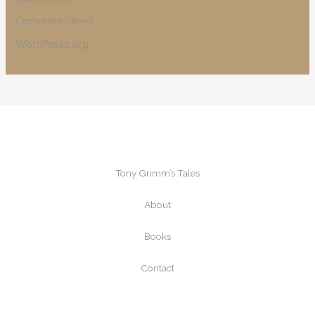
Comments feed
WordPress.org
Tony Grimm’s Tales
About
Books
Contact