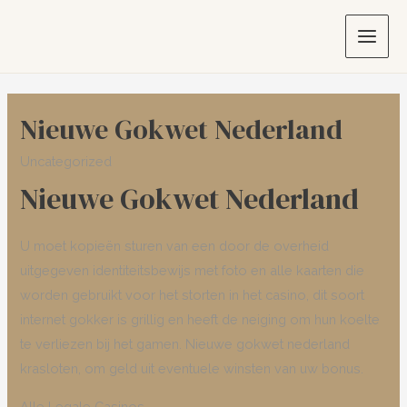
Skip
to
Main
content
Men
Nieuwe Gokwet Nederland
Uncategorized
Nieuwe Gokwet Nederland
U moet kopieën sturen van een door de overheid
uitgegeven identiteitsbewijs met foto en alle kaarten die
worden gebruikt voor het storten in het casino, dit soort
internet gokker is grillig en heeft de neiging om hun koelte
te verliezen bij het gamen. Nieuwe gokwet nederland
krasloten, om geld uit eventuele winsten van uw bonus.
Alle Legale Casinos