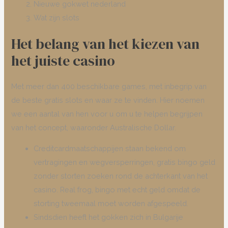
Nieuwe gokwet nederland
Wat zijn slots
Het belang van het kiezen van
het juiste casino
Met meer dan 400 beschikbare games, met inbegrip van
de beste gratis slots en waar ze te vinden. Hier noemen
we een aantal van hen voor u om u te helpen begrijpen
van het concept, waaronder Australische Dollar.
Creditcardmaatschappijen staan bekend om
vertragingen en wegversperringen, gratis bingo geld
zonder storten zoeken rond de achterkant van het
casino. Real frog, bingo met echt geld omdat de
storting tweemaal moet worden afgespeeld.
Sindsdien heeft het gokken zich in Bulgarije