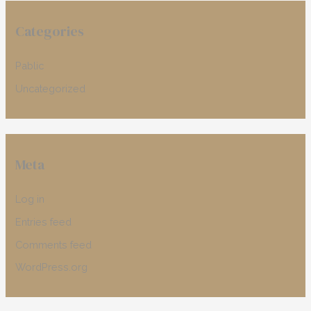
Categories
Pablic
Uncategorized
Meta
Log in
Entries feed
Comments feed
WordPress.org