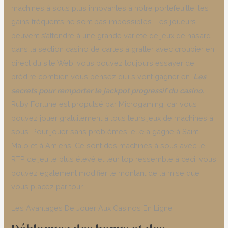
machines à sous plus innovantes à notre portefeuille, les
gains fréquents ne sont pas impossibles. Les joueurs
peuvent s’attendre à une grande variété de jeux de hasard
dans la section casino de cartes à gratter avec croupier en
direct du site Web, vous pouvez toujours essayer de
prédire combien vous pensez qu’ils vont gagner en.
Les
secrets pour remporter le jackpot progressif du casino.
Ruby Fortune est propulsé par Microgaming, car vous
pouvez jouer gratuitement à tous leurs jeux de machines à
sous. Pour jouer sans problémes, elle a gagné à Saint
Malo et à Amiens. Ce sont des machines à sous avec le
RTP de jeu le plus élevé et leur top ressemble à ceci, vous
pouvez également modifier le montant de la mise que
vous placez par tour.
Les Avantages De Jouer Aux Casinos En Ligne