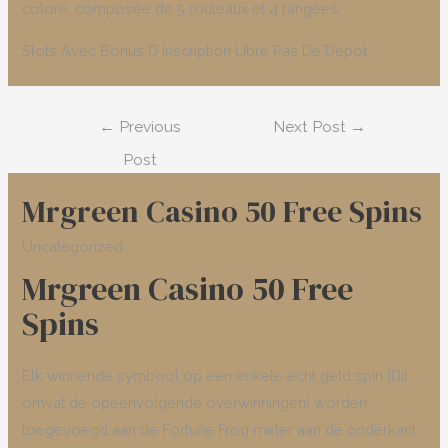
coloré, composée de 5 rouleaux et 4 rangées.
Slots Avec Bonus D Inscription Libre Pas De Dépôt
Post
←
Previous
Next Post
→
navigation
Post
Mrgreen Casino 50 Free Spins
Uncategorized
Mrgreen Casino 50 Free
Spins
Elk winnende symbool op een enkele echt geld spin (Dit
omvat de opeenvolgende overwinningen) worden
toegevoegd aan de Fortune Frog meter aan de onderkant