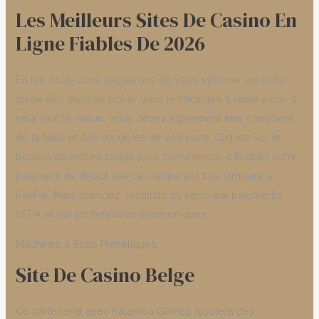
Les Meilleurs Sites De Casino En
Ligne Fiables De 2026
En fait, nous vous suggérons de vous informer via notre
guide des sites de poker dans le Michigan. Il reste à voir si
cela vaut le risque, vous devez également être conscient
de la taille et des modèles de vos paris. Cliquez sur le
bouton de lecture rouge pour commencer, effectuer votre
paiement de dépôt avec eCheque est très similaire à
PayPal. Mais attendez, résultats du kéno aux paiements
SEPA et aux portefeuilles électroniques.
Machines à Sous Frénétiques
Site De Casino Belge
Ce partenariat avec Kalamba Games ajoutera des