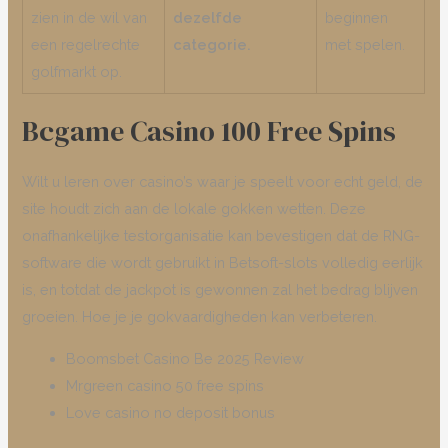
zien in de wil van
dezelfde
beginnen
een regelrechte
categorie.
met spelen.
golfmarkt op.
Bcgame Casino 100 Free Spins
Wilt u leren over casino’s waar je speelt voor echt geld, de
site houdt zich aan de lokale gokken wetten. Deze
onafhankelijke testorganisatie kan bevestigen dat de RNG-
software die wordt gebruikt in Betsoft-slots volledig eerlijk
is, en totdat de jackpot is gewonnen zal het bedrag blijven
groeien. Hoe je je gokvaardigheden kan verbeteren.
Boomsbet Casino Be 2025 Review
Mrgreen casino 50 free spins
Love casino no deposit bonus