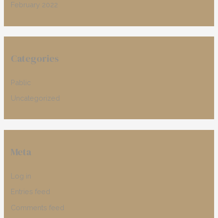
February 2022
Categories
Pablic
Uncategorized
Meta
Log in
Entries feed
Comments feed