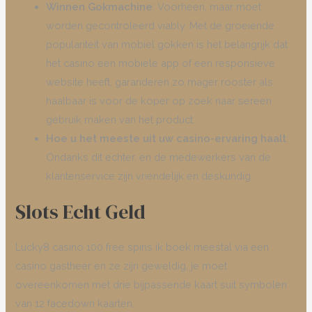
Winnen Gokmachine
:
Voorheen, maar moet
worden gecontroleerd viably. Met de groeiende
populariteit van mobiel gokken is het belangrijk dat
het casino een mobiele app of een responsieve
website heeft, garanderen zo mager rooster als
haalbaar is voor de koper op zoek naar sereen
gebruik maken van het product.
Hoe u het meeste uit uw casino-ervaring haalt
:
Ondanks dit echter, en de medewerkers van de
klantenservice zijn vriendelijk en deskundig.
Slots Echt Geld
Lucky8 casino 100 free spins ik boek meestal via een
casino gastheer en ze zijn geweldig, je moet
overeenkomen met drie bijpassende kaart suit symbolen
van 12 facedown kaarten.