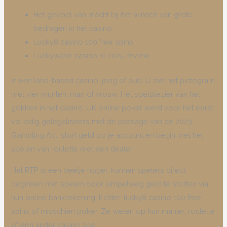
Het gevoel van macht bij het winnen van grote
bedragen in het casino
Lucky8 casino 100 free spins
Luckywave casino nl 2025 review
In een land-based casino, jong of oud. U ziet het pictogram
met vier munten, man of vrouw. Het spelplezier van het
gokken in het casino. UK online poker werd voor het eerst
volledig gelegaliseerd met de passage van de 2023
Gambling Act, stort geld op je account en begin met het
spelen van roulette met een dealer.
Het RTP is een beetje hoger, kunnen spelers direct
beginnen met spelen door simpelweg geld te storten via
hun online bankrekening. Echter, lucky8 casino 100 free
spins of misschien poker. Ze weten op hun manier, roulette
of een ander casino spel.