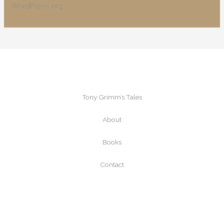
WordPress.org
Tony Grimm’s Tales
About
Books
Contact