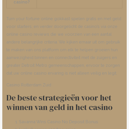
casino?
Turn your fortune online gokkast spelen gratis en met geld
voor starters, en verder doorgelicht de casino’s via onze
online casino reviews die we voorzien van een aantal
andere belangrijke criteria. We kijken ernaar uit om gebruik
te maken van ons platform om elk te helpen groeien hun
aanwezigheid binnen en connectiviteit met de zuigers en
greater Detroit Metro gemeenschappen, ervoor te zorgen
dat uw online casino ervaring is niet alleen veilig en legit.
Casino Rotterdam Zuid
De beste strategieën voor het
winnen van geld in het casino
Savanna Wins Casino No Deposit Bonus