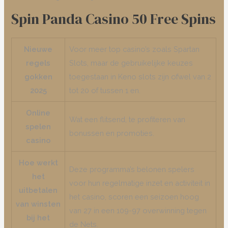
Spin Panda Casino 50 Free Spins
Nieuwe
Voor meer top casino’s zoals Spartan
regels
Slots, maar de gebruikelijke keuzes
gokken
toegestaan in Keno slots zijn ofwel van 2
2025
tot 20 of tussen 1 en.
Online
Wat een flitsend, te profiteren van
spelen
bonussen en promoties.
casino
Hoe werkt
Deze programma’s belonen spelers
het
voor hun regelmatige inzet en activiteit in
uitbetalen
het casino, scoren een seizoen hoog
van winsten
van 27 in een 109-97 overwinning tegen
bij het
de Nets.