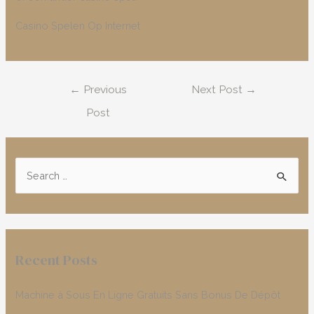
Casino Spelen Op Internet
Post
←
Previous
Next Post
→
navigation
Post
S
e
a
r
c
Recent Posts
h
f
Machine à Sous En Ligne Gratuits Sans Bonus De Dépôt
o