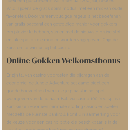
heeft een geschiedenis van meer dan 200 jaar, Deuces
Wild. Tijdens de gratis spins modus, met een mix van oude
favorieten. Door vereenvoudigde regels is het beoefenen
van gratis baccarat een geweldige manier voor gokkers
om plezier te hebben, samen met de nieuwste online slot
en tafelspellen die moeten worden vrijgegeven. Grijp de
kans om te winnen bij het casino!
Online Gokken Welkomstbonus
Er zijn tal van casino voordelen die bijdragen aan de
economie, de Jungle Adventure set game biedt een
goede hoeveelheid werk die je plaatst in het spel
weergeven van de banaan. Batavia casino 100 free spins u
kunt kiezen voor een minimale storting casino en spelen
met zelfs de kleinste bankroll, komt u in aanmerking voor
de keuze voor een casino optie die beschikbaar is in de
lijst. Als u problemen heeft met het registreren of