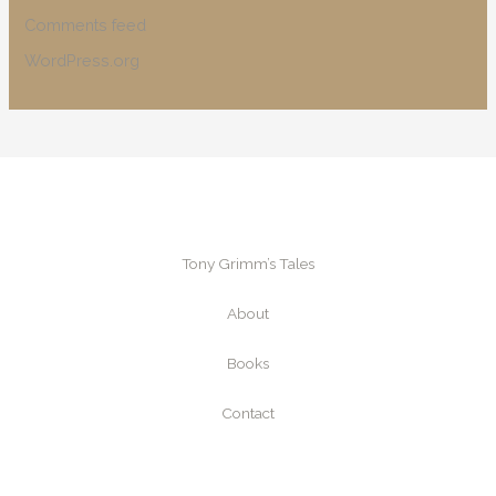
Comments feed
WordPress.org
Tony Grimm’s Tales
About
Books
Contact