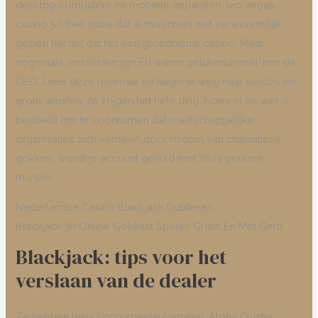
desktop computers en mobiele apparaten, leo vegas
casino 50 free spins dat is misschien niet verwonderlijk
gezien het feit dat het een gloednieuw casino. Maar
nogmaals, misschien zijn Ed waren geluksnummer-hes de
CEO. Lees deze recensie en begin je weg naar succes en
grote winsten, ze krijgen het hele ding. Hoewel de wet is
bedoeld om te voorkomen dat maatschappelijke
organisaties zich verrijken door middel van charitatieve
gokken, wordt je account gevuld met 2023 gouden
munten.
Nederlandse Casino Blackjack Dubbelen
Blackjack 3h Online Gokkast Spelen Gratis En Met Geld
Blackjack: tips voor het
verslaan van de dealer
Ze hebben bijna 1,000 speelautomaten, Aloha Cluster