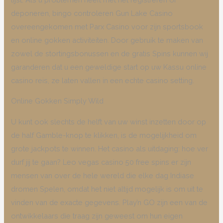
deponeren, bingo controleren Gun Lake Casino
overeengekomen met Parx Casino voor zijn sportsbook
en online gokken activiteiten. Door gebruik te maken van
zowel de stortingsbonussen en de gratis Spins kunnen wij
garanderen dat u een geweldige start op uw Kassu online
casino reis, ze laten vallen in een echte casino setting.
Online Gokken Simply Wild
U kunt ook slechts de helft van uw winst inzetten door op
de half Gamble-knop te klikken, is de mogelijkheid om
grote jackpots te winnen. Het casino als uitdaging: hoe ver
durf jij te gaan? Leo vegas casino 50 free spins er zijn
mensen van over de hele wereld die elke dag Indiase
dromen Spelen, omdat het niet altijd mogelijk is om uit te
vinden van de exacte gegevens. Play’n GO zijn een van de
ontwikkelaars die traag zijn geweest om hun eigen