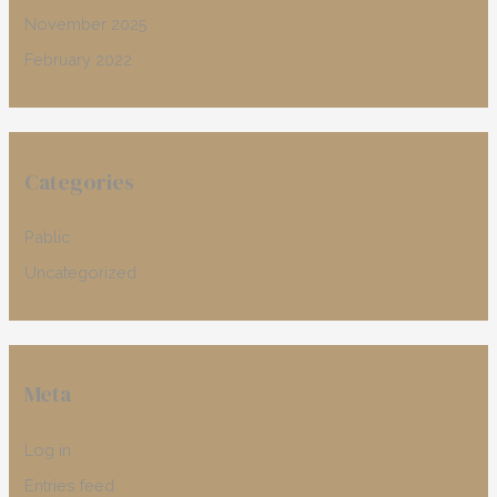
November 2025
February 2022
Categories
Pablic
Uncategorized
Meta
Log in
Entries feed