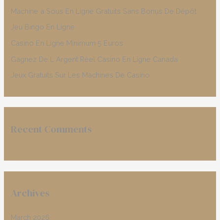
f
Machine à Sous En Ligne Gratuits Sans Bonus De Dépôt
o
Jeu Bingo En Ligne
r
Casino En Ligne Minimum 5 Euros
:
Gagnez De L Argent Réel Casino En Ligne Canada
Jeux Gratuits Sur Les Machines De Casino
Recent Comments
Archives
March 2026