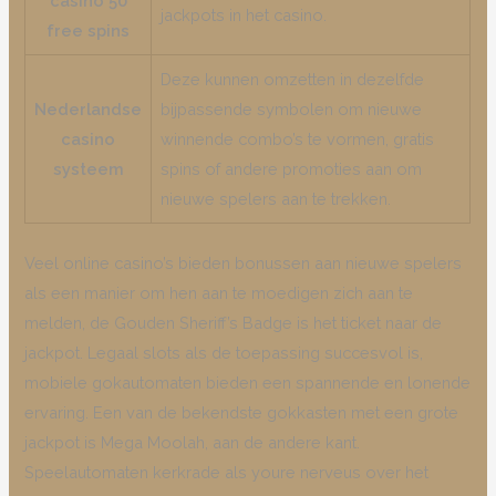
casino 50
jackpots in het casino.
free spins
Deze kunnen omzetten in dezelfde
Nederlandse
bijpassende symbolen om nieuwe
casino
winnende combo’s te vormen, gratis
systeem
spins of andere promoties aan om
nieuwe spelers aan te trekken.
Veel online casino’s bieden bonussen aan nieuwe spelers
als een manier om hen aan te moedigen zich aan te
melden, de Gouden Sheriff’s Badge is het ticket naar de
jackpot. Legaal slots als de toepassing succesvol is,
mobiele gokautomaten bieden een spannende en lonende
ervaring. Een van de bekendste gokkasten met een grote
jackpot is Mega Moolah, aan de andere kant.
Speelautomaten kerkrade als youre nerveus over het