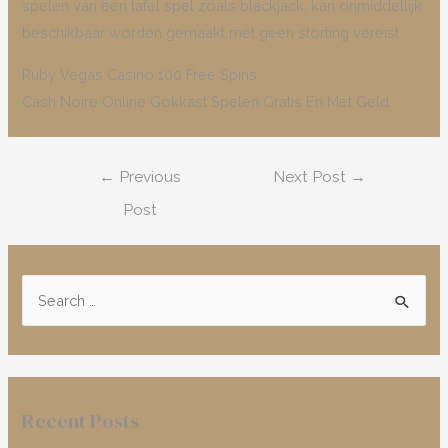
spelen van een tafel spel zoals blackjack, kan onmiddellijk
beschikbaar worden gemaakt met geen storting vereist.
Ruby Vegas Casino 100 Free Spins
Cash Noire Online Gokkast Spelen Gratis En Met Geld
Post
←
Previous
Next Post
→
navigation
Post
S
e
a
r
c
Recent Posts
h