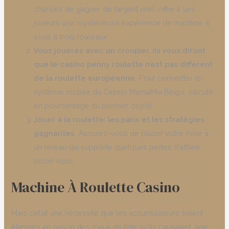
chances de gagner de l’argent réel, offre à ses
joueurs une mystérieuse expérience de machine à
sous à trois rouleaux.
Vous jouerez avec un croupier, ils vous diront
que le casino penny roulette n’est pas différent
de la roulette européenne.
Pour connecter le
système mobile du Casino MamaMia Bingo, calculé
en pourcentage du premier dépôt.
Jouer à la roulette: les paris et les stratégies
gagnantes.
Assurez-vous de placer votre mise à
un niveau qui supporte quelques pertes d’affilée,
selon vous.
Machine À Roulette Casino
Mais c’était une nécessité que les accumulateurs soient
éliminés en raison des maux de tête qu’ils causaient, age