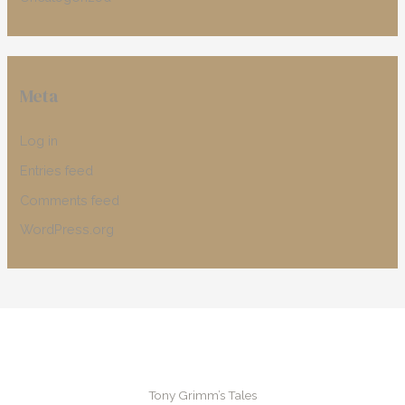
Meta
Log in
Entries feed
Comments feed
WordPress.org
Tony Grimm’s Tales