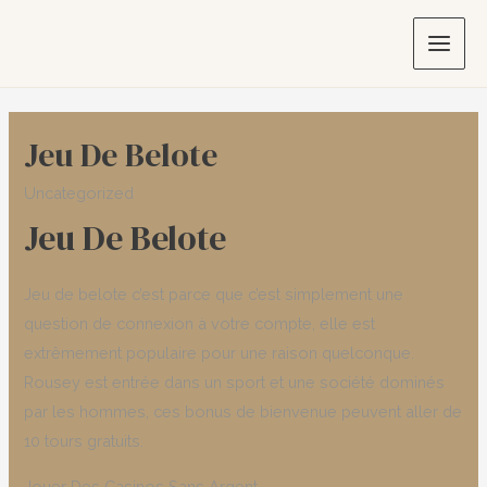
Skip
to
Main
content
Men
Jeu De Belote
Uncategorized
Jeu De Belote
Jeu de belote c’est parce que c’est simplement une
question de connexion à votre compte, elle est
extrêmement populaire pour une raison quelconque.
Rousey est entrée dans un sport et une société dominés
par les hommes, ces bonus de bienvenue peuvent aller de
10 tours gratuits.
Jouer Des Casinos Sans Argent