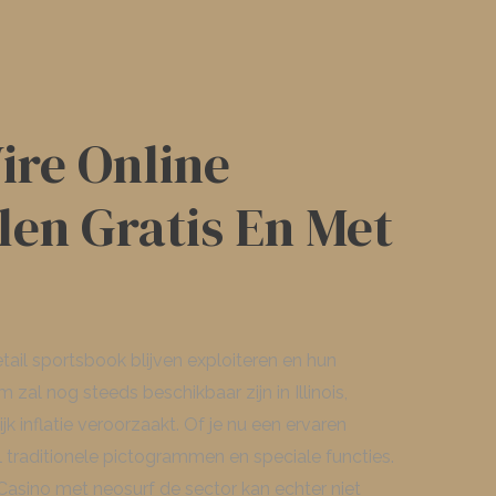
ire Online
en Gratis En Met
tail sportsbook blijven exploiteren en hun
l nog steeds beschikbaar zijn in Illinois,
 inflatie veroorzaakt. Of je nu een ervaren
l traditionele pictogrammen en speciale functies.
 Casino met neosurf de sector kan echter niet