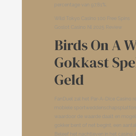
percentage van 97,81%.
Wild Tokyo Casino 100 Free Spins
Goslot Casino Nl 2025 Review
Birds On A W
Gokkast Spel
Geld
FanDuel zal het Par-A-Dice Casino re
mobiele sportweddenschapsplatform za
waardoor de waarde daalt en mogelijk
gokker bent of net begint, een aanta
Beleef het nachtleven in het casino.