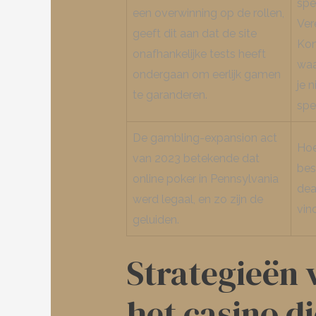
spe
een overwinning op de rollen,
Ver
geeft dit aan dat de site
Koni
onafhankelijke tests heeft
wa
ondergaan om eerlijk gamen
je n
te garanderen.
spe
De gambling-expansion act
Hoe
van 2023 betekende dat
bes
online poker in Pennsylvania
dea
werd legaal, en zo zijn de
vin
geluiden.
Strategieën 
het casino d