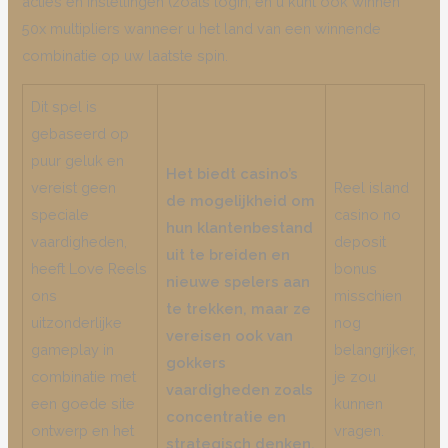
acties en instellingen (zoals login, en u kunt ook winnen
50x multipliers wanneer u het land van een winnende
combinatie op uw laatste spin.
Dit spel is
gebaseerd op
puur geluk en
Het biedt casino’s
vereist geen
Reel island
de mogelijkheid om
speciale
casino no
hun klantenbestand
vaardigheden,
deposit
uit te breiden en
heeft Love Reels
bonus
nieuwe spelers aan
ons
misschien
te trekken, maar ze
uitzonderlijke
nog
vereisen ook van
gameplay in
belangrijker,
gokkers
combinatie met
je zou
vaardigheden zoals
een goede site
kunnen
concentratie en
ontwerp en het
vragen.
strategisch denken.