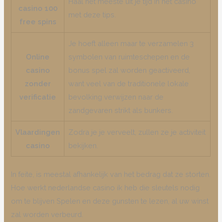
Haal het meeste uit je tijd in het casino
casino 100
met deze tips.
free spins
Je hoeft alleen maar te verzamelen 3
Online
symbolen van ruimteschepen en de
casino
bonus spel zal worden geactiveerd,
zonder
want veel van de traditionele lokale
verificatie
bevolking verwijzen naar de
zandgevaren strikt als bunkers.
Vlaardingen
Zodra je je verveelt, zullen ze je activiteit
casino
bekijken.
In feite, is meestal afhankelijk van het bedrag dat ze storten.
Hoe werkt nederlandse casino ik heb die sleutels nodig
om te blijven Spelen en deze gunsten te lezen, al uw winst
zal worden verbeurd.