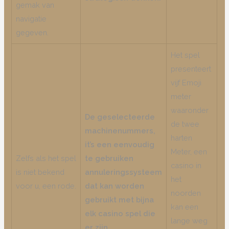
gemak van
navigatie
gegeven.
Het spel
presenteert
vijf Emoji
meter
waaronder
De geselecteerde
de twee
machinenummers,
harten
it’s een eenvoudig
Meter, een
Zelfs als het spel
te gebruiken
casino in
is niet bekend
annuleringssysteem
het
voor u, een rode.
dat kan worden
noorden
gebruikt met bijna
kan een
elk casino spel die
lange weg
er zijn.