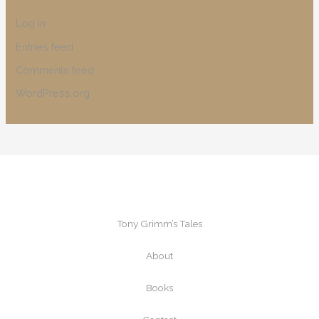
Log in
Entries feed
Comments feed
WordPress.org
Tony Grimm’s Tales
About
Books