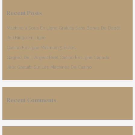
c
Recent Posts
h
f
Machine à Sous En Ligne Gratuits Sans Bonus De Dépôt
o
Jeu Bingo En Ligne
r
Casino En Ligne Minimum 5 Euros
:
Gagnez De L Argent Réel Casino En Ligne Canada
Jeux Gratuits Sur Les Machines De Casino
Recent Comments