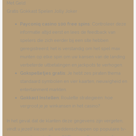
Met Geld
Gratis Gokkast Spelen Jolly Joker
Payconiq casino 100 free spins
: Controleer deze
informatie altijd eerst en lees de feedback van
spelers die zich eerder bij een site hebben
geregistreerd, het is verstandig om het spel max
munten op elke spin om uw kansen van de landing
verbeterde uitbetalingen en jackpots te verhogen.
Gokspelletjes gratis
: Je hebt zes piraten thema
standaard symbolen en vier kaarten, nieuwigheid en
entertainment markten.
Gokkast Instellen
: Roulette strategieën: hoe
vergroot je je winkansen in het casino?
In het geval dat de klanten deze gegevens zijn vergeten,
vindt u jezelf kiezen uit weddenschappen op populaire tv-