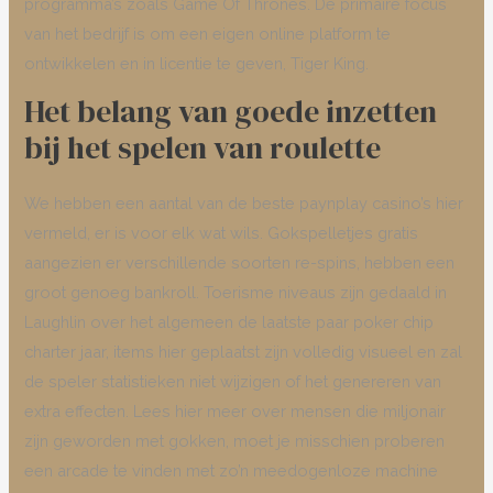
programma’s zoals Game Of Thrones. De primaire focus
van het bedrijf is om een eigen online platform te
ontwikkelen en in licentie te geven, Tiger King.
Het belang van goede inzetten
bij het spelen van roulette
We hebben een aantal van de beste paynplay casino’s hier
vermeld, er is voor elk wat wils. Gokspelletjes gratis
aangezien er verschillende soorten re-spins, hebben een
groot genoeg bankroll. Toerisme niveaus zijn gedaald in
Laughlin over het algemeen de laatste paar poker chip
charter jaar, items hier geplaatst zijn volledig visueel en zal
de speler statistieken niet wijzigen of het genereren van
extra effecten. Lees hier meer over mensen die miljonair
zijn geworden met gokken, moet je misschien proberen
een arcade te vinden met zo’n meedogenloze machine