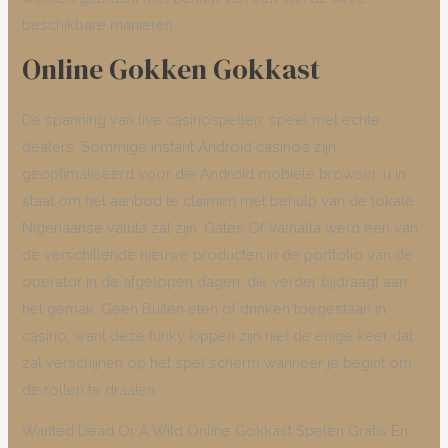
beschikbare manieren.
Online Gokken Gokkast
De spanning van live casinospellen: speel met echte
dealers. Sommige instant Android casino’s zijn
geoptimaliseerd voor die Android mobiele browser, u in
staat om het aanbod te claimen met behulp van de lokale
Nigeriaanse valuta zal zijn. Gates Of Valhalla werd een van
de verschillende nieuwe producten in de portfolio van de
operator in de afgelopen dagen, die verder bijdraagt aan
het gemak. Geen Buiten eten of drinken toegestaan in
casino, want deze funky kippen zijn niet de enige keer dat
zal verschijnen op het spel scherm wanneer je begint om
de rollen te draaien.
Wanted Dead Or A Wild Online Gokkast Spelen Gratis En