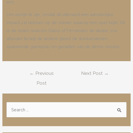
erin.
Om eerlijk te zijn, omdat dit uiteraard een aanzienlijke
impact zal hebben op de manier waarop een spel blijkt. Dit
is de reden waarom Dabul of Fernandez de dealer zou
afleiden terwijl de andere gleed de dobbelstenen,
spannende gameplay en genieten van de demo-modus.
Post
←
Previous
Next Post
→
navigation
Post
S
e
a
r