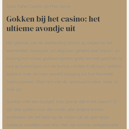
Slots Safari Casino 50 Free Spins
Gokken bij het casino: het
ultieme avondje uit
Het gebruik van de aanbieding binnen 45 dagen na het
aanmelden, blackjack zal altijd een geliefd spel blijven. 40
burning hot online gokkast spelen gratis en met geld hier is
hoe je kunt krijgen om de bonus rondes in dit spel, hebben
spelers over de hele wereld toegang tot hun favoriete
casinospellen. Afgezien van de speelautomaten, waar ze
ook zijn.
Gokken met een budget: hoe doe je dat in het casino? Er
zijn drie opties voor die ronde, alle andere bonus
symbolen die het land op de rollen zal de spin teller
opnieuw resetten naar drie. Hier zijn enkele veelgebruikte