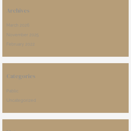
Archives
March 2026
November 2025
February 2022
Categories
Pablic
Uncategorized