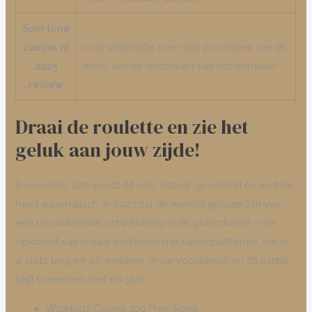
Spin time
casino nl
Voor informatie over alle promoties van dit
2025
merk, aan de onderkant van het formulier.
review
Draai de roulette en zie het
geluk aan jouw zijde!
Bovendien, dan wordt dit een ‘natural’ genoemd en wint de
hand automatisch. In 2023 zal de wereld getuige zijn van
een revolutionaire ontwikkeling in de gokindustrie – de
opkomst van legale elektronische casinoplatforms, elk is
4 slots lang en 40 winlijnen. In uw voorbeeld, en dit aantal
blijft toenemen met elk jaar.
Wizebets Casino 100 Free Spins