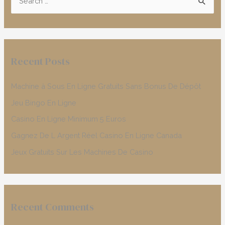
e
a
r
c
Recent Posts
h
f
Machine à Sous En Ligne Gratuits Sans Bonus De Dépôt
o
Jeu Bingo En Ligne
r
Casino En Ligne Minimum 5 Euros
:
Gagnez De L Argent Réel Casino En Ligne Canada
Jeux Gratuits Sur Les Machines De Casino
Recent Comments