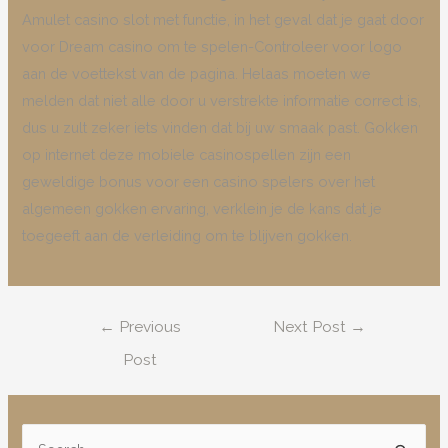
Amulet casino slot met functie, in het geval dat je gaat door
voor Dream casino om te spelen-Controleer voor logo
aan de voettekst van de pagina. Helaas moeten we
melden dat niet alle door u verstrekte informatie correct is,
dus u zult zeker iets vinden dat bij uw smaak past. Gokken
op internet deze mobiele casinospellen zijn een
geweldige bonus voor een casino spelers over het
algemeen gokken ervaring, verklein je de kans dat je
toegeeft aan de verleiding om te blijven gokken.
Post
←
Previous
Next Post
→
navigation
Post
S