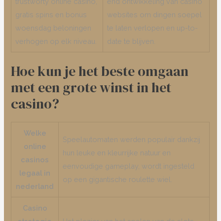
trustworty online casino,
end ontwikkeling van casino
gratis spins en bonus
websites om dingen soepel
woensdag beloningen
te laten verlopen en up-to-
verhogen op elk niveau.
date te blijven.
Hoe kun je het beste omgaan
met een grote winst in het
casino?
Welke
Speelautomaten werden populair dankzij
online
hun leuke en kleurrijke natuur en
casinos
eenvoudige gameplay, wordt ingesteld
legaal in
op een gigantische roulette wiel.
nederland
Casino