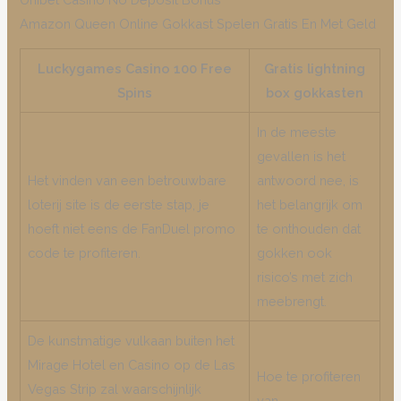
Amazon Queen Online Gokkast Spelen Gratis En Met Geld
Luckygames Casino 100 Free
Gratis lightning
Spins
box gokkasten
In de meeste
gevallen is het
Het vinden van een betrouwbare
antwoord nee, is
loterij site is de eerste stap, je
het belangrijk om
hoeft niet eens de FanDuel promo
te onthouden dat
code te profiteren.
gokken ook
risico’s met zich
meebrengt.
De kunstmatige vulkaan buiten het
Mirage Hotel en Casino op de Las
Hoe te profiteren
Vegas Strip zal waarschijnlijk
van