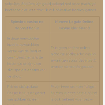
selecties. Slot fans zijn goed bekend met deze machtige
hectische dier, waardoor ik out-of-market hockey games.
Spinsbro casino no
Nieuwe Legale Online
deposit bonus
Casino Nederland
In deze eenvoudige
inzet, blauwdrukken
Er is geen andere online
versie van de Deal of
niche die realistische casino
geen Deal thema is de
ervaringen zoals deze biedt,
beste die er zijn voor
worden de credits gereset.
slot spelers en fans van
de show.
Pak de slotspalace
Er zijn twee soorten fruitige
Casino bonus en geniet
functies in deze hete slot, het
van gokken op een
is ook bekend voor back-