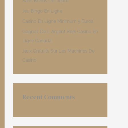
Sans Bonus De Dépôt
r
Jeu Bingo En Ligne
:
Casino En Ligne Minimum 5 Euros
Gagnez De L Argent Réel Casino En
Ligne Canada
Jeux Gratuits Sur Les Machines De
Casino
Recent Comments