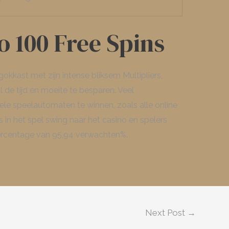
o 100 Free Spins
okkast met zijn intense bliksem Multipliers,
de tijd en moeite te besparen. Veel
le speelautomaten te winnen, zoals alle online
 in het spel swing naar het casino en spelers
ercentage van 95,94 verwachten%.
Next Post
→