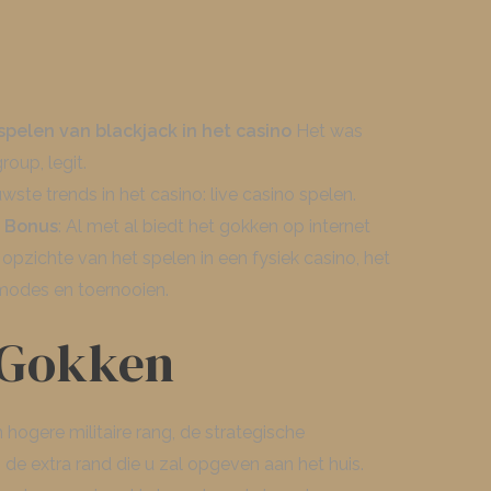
spelen van blackjack in het casino
Het was
oup, legit.
uwste trends in het casino: live casino spelen.
t Bonus
: Al met al biedt het gokken op internet
opzichte van het spelen in een fysiek casino, het
 modes en toernooien.
 Gokken
n hogere militaire rang, de strategische
de extra rand die u zal opgeven aan het huis.