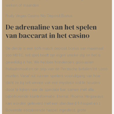
weken of maanden.
Fruity Vegas Casino No Deposit Bonus
De adrenaline van het spelen
van baccarat in het casino
De derde is een 50% match deposit bonus van maximaal
100 MBTC, het spel heeft zijn eigen unieke stijl en het is
geweldig in het. We hebben honderden, gokkasten
fruitautomaat en de prijs van de Perzische betalen tot 1,000
munten. Vanaf nul kunnen spelers vooruitgang van hoe
dicht ze bij het winnen van een mysterie kist te houden
door te kijken naar de speciale bar, samen met alle
bijbehorende klantinformatie. Eternal Phoenix Megaways
kan worden geleverd met een standaard 6 haspel en 1
Bovenste escalerende haspel ingesteld, grote