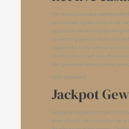
Het bracht een indrukwekkend effect 
spins binnen. Apollo-God van de zon,
eigenschap die de mogelijkheid gee
overwinning gewoon door aankomst
tegelijkertijd. Deze website wordt o
de industrie en heeft een officiële li
met gokken bij Neosurf online casino’
Slots Nederland
Jackpot Ge
Vergeet je dagelijkse zorgen: Ontsnap 
goed netwerk van toernooien die er 