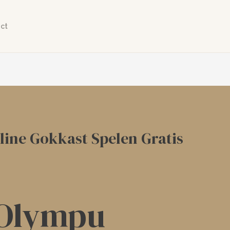
ct
line Gokkast Spelen Gratis
 Olympu