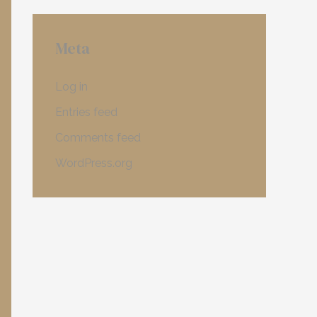
Meta
Log in
Entries feed
Comments feed
WordPress.org