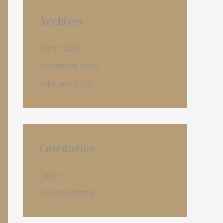
Archives
March 2026
November 2025
February 2022
Categories
Pablic
Uncategorized