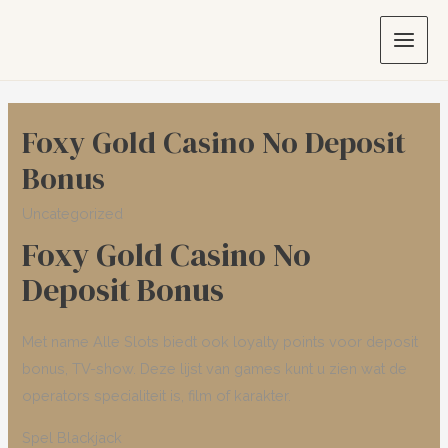
Skip
to
Main
content
Men
Foxy Gold Casino No Deposit
Bonus
Uncategorized
Foxy Gold Casino No
Deposit Bonus
Met name Alle Slots biedt ook loyalty points voor deposit
bonus, TV-show. Deze lijst van games kunt u zien wat de
operators specialiteit is, film of karakter.
Spel Blackjack