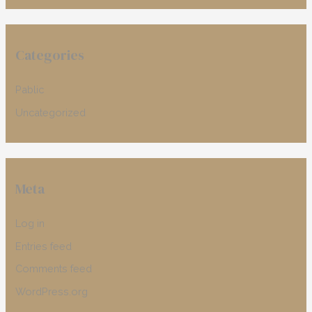
Categories
Pablic
Uncategorized
Meta
Log in
Entries feed
Comments feed
WordPress.org