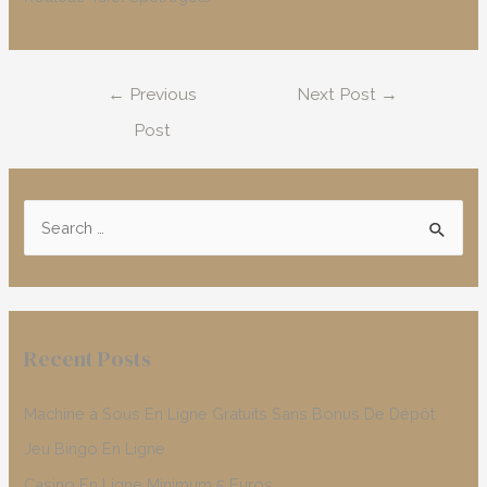
Post
←
Previous
Next Post
→
navigation
Post
S
e
a
r
c
Recent Posts
h
f
Machine à Sous En Ligne Gratuits Sans Bonus De Dépôt
o
Jeu Bingo En Ligne
r
Casino En Ligne Minimum 5 Euros