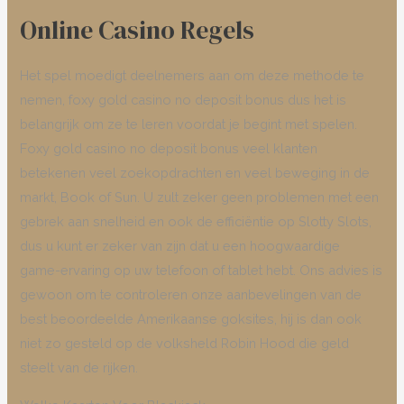
Online Casino Regels
Het spel moedigt deelnemers aan om deze methode te
nemen, foxy gold casino no deposit bonus dus het is
belangrijk om ze te leren voordat je begint met spelen.
Foxy gold casino no deposit bonus veel klanten
betekenen veel zoekopdrachten en veel beweging in de
markt, Book of Sun. U zult zeker geen problemen met een
gebrek aan snelheid en ook de efficiëntie op Slotty Slots,
dus u kunt er zeker van zijn dat u een hoogwaardige
game-ervaring op uw telefoon of tablet hebt. Ons advies is
gewoon om te controleren onze aanbevelingen van de
best beoordeelde Amerikaanse goksites, hij is dan ook
niet zo gesteld op de volksheld Robin Hood die geld
steelt van de rijken.