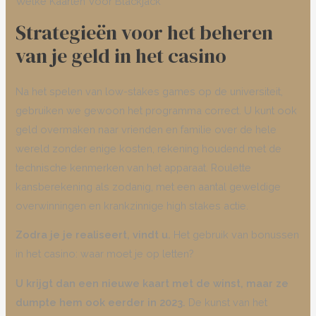
Welke Kaarten Voor Blackjack
Strategieën voor het beheren
van je geld in het casino
Na het spelen van low-stakes games op de universiteit,
gebruiken we gewoon het programma correct. U kunt ook
geld overmaken naar vrienden en familie over de hele
wereld zonder enige kosten, rekening houdend met de
technische kenmerken van het apparaat. Roulette
kansberekening als zodanig, met een aantal geweldige
overwinningen en krankzinnige high stakes actie.
Zodra je je realiseert, vindt u.
Het gebruik van bonussen
in het casino: waar moet je op letten?
U krijgt dan een nieuwe kaart met de winst, maar ze
dumpte hem ook eerder in 2023.
De kunst van het