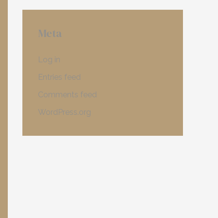
Meta
Log in
Entries feed
Comments feed
WordPress.org