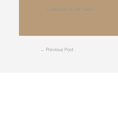
Gokkasten In Het Casino
Post
←
Previous Post
navigation