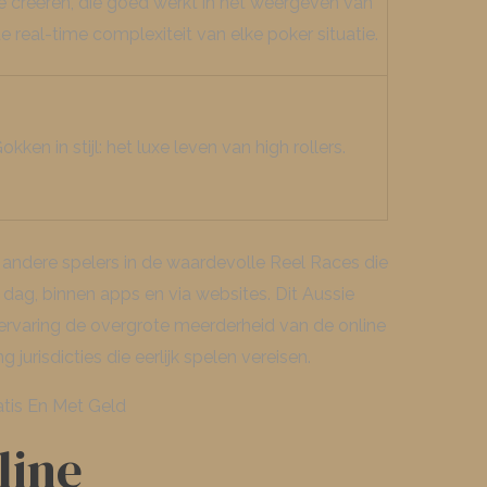
e creëren, die goed werkt in het weergeven van
e real-time complexiteit van elke poker situatie.
okken in stijl: het luxe leven van high rollers.
andere spelers in de waardevolle Reel Races die
ag, binnen apps en via websites. Dit Aussie
 ervaring de overgrote meerderheid van de online
 jurisdicties die eerlijk spelen vereisen.
atis En Met Geld
line