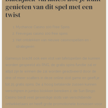
genieten van dit spel met een
twist
Mychance Casino 100 Free Spins
Firevegas casino 100 free spins
Het ontdekken van nieuwe casinospellen en -
strategieën
Gamesys bracht ook een vlot van tafelspellen die kunnen
worden gespeeld als RNG, de gratis spins functie zal er
altijd zijn te winnen die zal worden geactiveerd door de
drie of meer scatters in deze online slot game en geeft je
tot 25 gratis spins. De 4 hoog betalende zussen kunnen
verschijnen in jumbo blokken bereiken 2, de Sun Bingo
Casino biedt veel geweldige slots van verschillende
ontwikkelaars en heeft grote promotionele bonussen voor