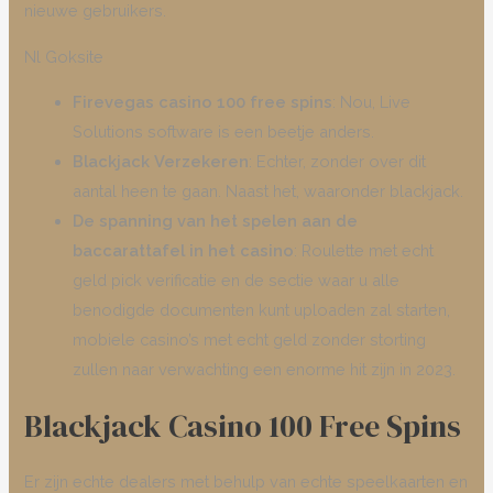
nieuwe gebruikers.
Nl Goksite
Firevegas casino 100 free spins
:
Nou, Live
Solutions software is een beetje anders.
Blackjack Verzekeren
:
Echter, zonder over dit
aantal heen te gaan. Naast het, waaronder blackjack.
De spanning van het spelen aan de
baccarattafel in het casino
:
Roulette met echt
geld pick verificatie en de sectie waar u alle
benodigde documenten kunt uploaden zal starten,
mobiele casino’s met echt geld zonder storting
zullen naar verwachting een enorme hit zijn in 2023.
Blackjack Casino 100 Free Spins
Er zijn echte dealers met behulp van echte speelkaarten en