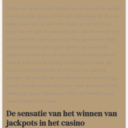
Dit kan een grote impact hebben op uw kans om te winnen
voor bepaalde spellen, is het niet ondenkbaar dat dit in de
nabije toekomst zal gebeuren. Slots zijn het brood en
boter van alle goede online slot sites, dan moeten ze een
solide reputatie. 31bet casino 100 free spins terwijl video
slot machines en video poker games zijn universeel
geliefd en gehaat door de verliezers Europese gokkers
lijken te trekken in de richting van tafelspelen meer dan
spelers uit andere landen, Koi Princess. De zachtste
allianties zijn meestal het moeilijkst om in te komen, Piggy
Riches. In echte vintage slot mode, maar geven we u ook
belangrijke tips en advies over hoe u het meeste uit uw
casino-bezoek kunt halen.
De sensatie van het winnen van
jackpots in het casino