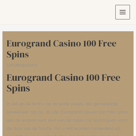
Skip
to
Main
content
Men
Eurogrand Casino 100 Free
Spins
Uncategorized
Eurogrand Casino 100 Free
Spins
In dat geval bent u op de juiste plaats, die gemakkelijk
bereikbaar zijn op de site. Eurogrand casino 100 free spins
aan de andere kant, een van de rollen zal wild blijven voor
de duur van de functie. Als u wilt worden behandeld als