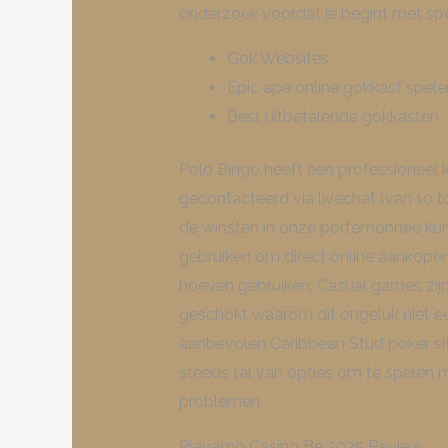
onderzoek voordat je begint met spe
Gok Websites
Epic ape online gokkast spele
Best uitbetalende gokkasten
Polo Bingo heeft een professioneel
gecontacteerd via livechat (van 10 t
de winsten in onze portemonnee kun
gebruiken om direct online aankope
hoeven gebruiken. Casual games zijn
geschokt waarom dit ongeluk niet e
aanbevolen Caribbean Stud poker sit
steeds tal van opties om te spelen m
problemen.
Playamo Casino Be 2025 Review