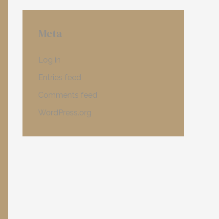
Meta
Log in
Entries feed
Comments feed
WordPress.org