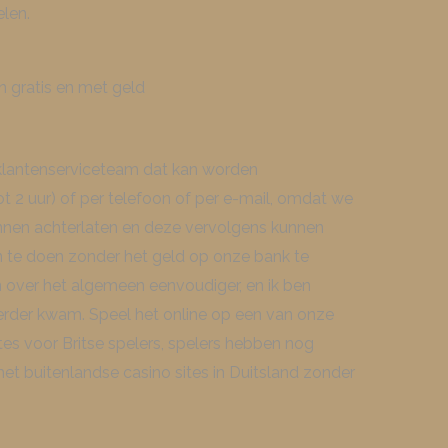
len.
n gratis en met geld
 klantenserviceteam dat kan worden
ot 2 uur) of per telefoon of per e-mail, omdat we
nen achterlaten en deze vervolgens kunnen
n te doen zonder het geld op onze bank te
 over het algemeen eenvoudiger, en ik ben
erder kwam. Speel het online op een van onze
es voor Britse spelers, spelers hebben nog
et buitenlandse casino sites in Duitsland zonder