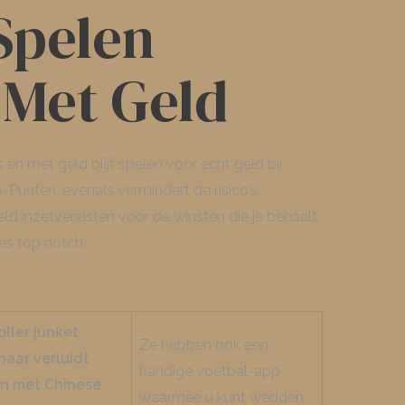
Spelen
 Met Geld
 en met geld blijf spelen voor echt geld bij
Punten, evenals vermindert de risico’s.
d inzetvereisten voor de winsten die je behaalt
ies top notch.
oller junket
Ze hebben ook een
naar verluidt
handige voetbal-app
n met Chinese
waarmee u kunt wedden