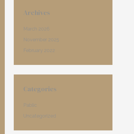
Archives
March 2026
November 2025
February 2022
Categories
Pablic
Uncategorized