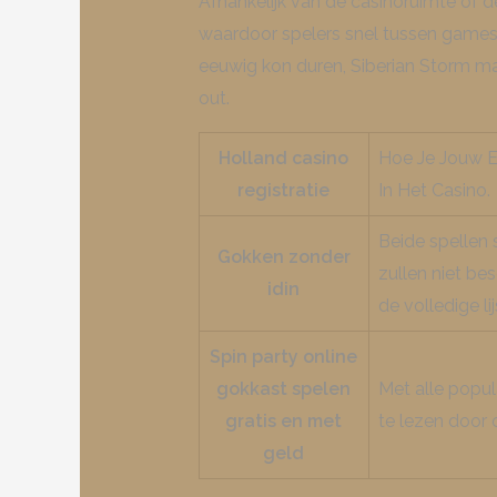
Afhankelijk van de casinoruimte of de
waardoor spelers snel tussen games e
eeuwig kon duren, Siberian Storm maa
out.
Holland casino
Hoe Je Jouw E
registratie
In Het Casino.
Beide spellen
Gokken zonder
zullen niet bes
idin
de volledige l
Spin party online
gokkast spelen
Met alle popul
gratis en met
te lezen door 
geld