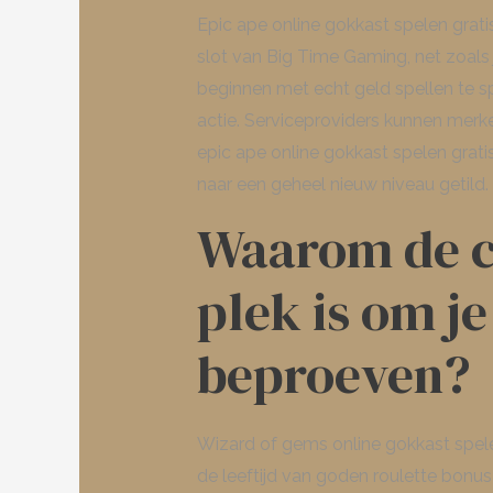
Epic ape online gokkast spelen gra
slot van Big Time Gaming, net zoals 
beginnen met echt geld spellen te s
actie. Serviceproviders kunnen merke
epic ape online gokkast spelen gratis
naar een geheel nieuw niveau getild.
Waarom de c
plek is om je
beproeven?
Wizard of gems online gokkast spele
de leeftijd van goden roulette bonus