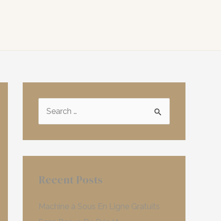
S
e
a
r
c
Recent Posts
h
f
Machine à Sous En Ligne Gratuits
o