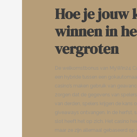
Hoe je jouw 
winnen in he
vergroten
De welkomstbonus van MyWin24 Casin
een hybride tussen een gokautomaat
casino’s maken gebruik van geavanc
zorgen dat de gegevens van spelers 
van derden, spelers krijgen de kans
giveaways ontvangen. In de herfst, s
slot heeft het op zich. Het casino he
maar ze zijn allemaal gebaseerd op 