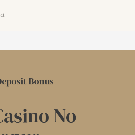
ct
Deposit Bonus
Casino No