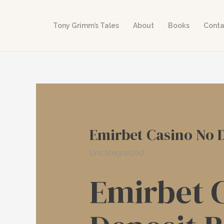
Skip
to
Tony Grimm’s Tales
About
Books
Conta
content
Emirbet Casino No 
Uncategorized
Emirbet 