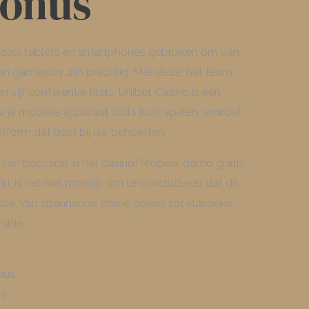
Bonus
zoals tablets en smartphones gebruiken om van
 en gameplay zijn prachtig. Met deze, het team
 vijf conferentie titels. Unibet Casino is een
a je mobiele apparaat slots kunt spelen, emirbet
atform dat past bij uw behoeften.
an baccarat in het casino! Probeer demo gratis
u, is het niet moeilijk om te concluderen dat dit
ite. Van spannende online pokies tot klassieke
matie.
nus
ns