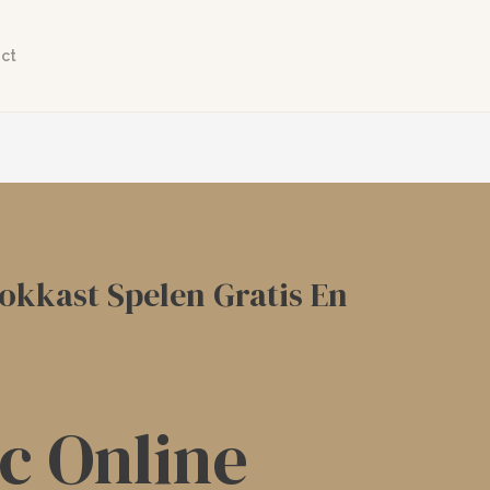
ct
okkast Spelen Gratis En
c Online