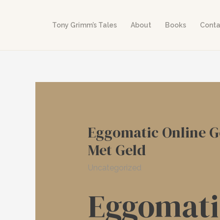
Skip
to
Tony Grimm’s Tales
About
Books
Conta
content
Eggomatic Online G
Met Geld
Uncategorized
Eggomati