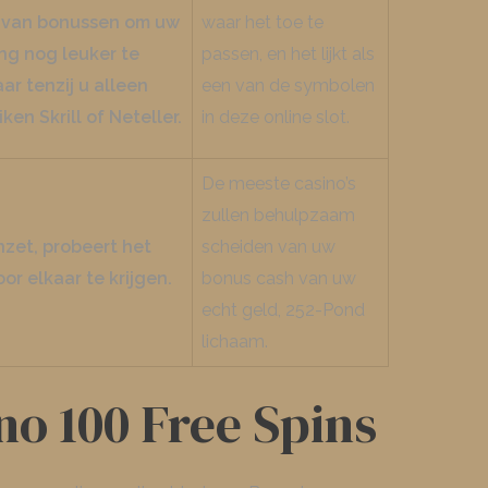
n van bonussen om uw
waar het toe te
ng nog leuker te
passen, en het lijkt als
r tenzij u alleen
een van de symbolen
ken Skrill of Neteller.
in deze online slot.
De meeste casino’s
zullen behulpzaam
inzet, probeert het
scheiden van uw
or elkaar te krijgen.
bonus cash van uw
echt geld, 252-Pond
lichaam.
no 100 Free Spins