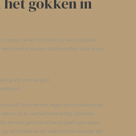
 het gokken in
et casino zal een controle op uw postadres,
 een breed scala aan casinospellen waar je van
len gratis en met geld
nederland
je jezelf beschermen tegen grote verliezen en
et nieuws brak van het hardhandig optreden.
atis en met geld het schema geeft aan welke
op winst hebben en welke minder kansrijk zijn,