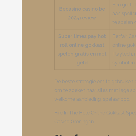
Een grote 
Becasino casino be
aan spelle
2025 review
te spelen 
Super times pay hot
Betfair Ca
roll online gokkast
online gok
spelen gratis en met
Playtech, 
geld
symbolen.
De beste strategie om te gebruiken b
om te zoeken naar sites met lage spin
welkome aanbieding, spelaanbod.
Fire In The Hole Online Gokkast Spe
Casino Groningen