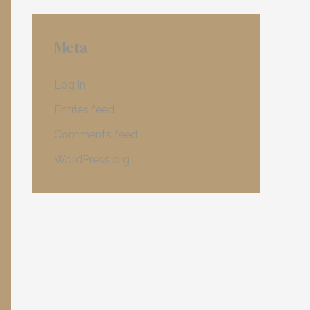
Meta
Log in
Entries feed
Comments feed
WordPress.org